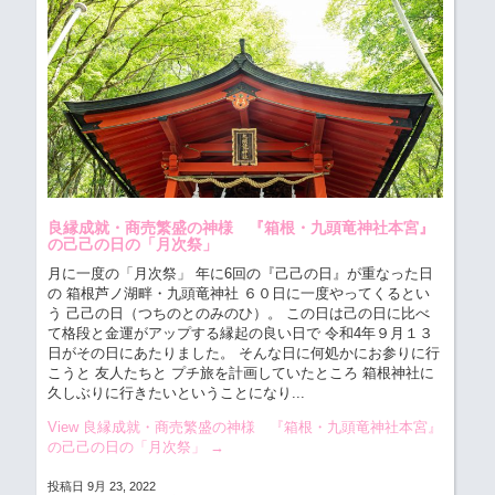
良縁成就・商売繁盛の神様 『箱根・九頭竜神社本宮』
の己己の日の「月次祭」
月に一度の「月次祭」 年に6回の『己己の日』が重なった日
の 箱根芦ノ湖畔・九頭竜神社
６０日に一度やってくるとい
う 己己の日（つちのとのみのひ）。 この日は己の日に比べ
て格段と金運がアップする縁起の良い日で 令和4年９月１３
日がその日にあたりました。 そんな日に何処かにお参りに行
こうと 友人たちと プチ旅を計画していたところ 箱根神社に
久しぶりに行きたいということになり...
View 良縁成就・商売繁盛の神様 『箱根・九頭竜神社本宮』
の己己の日の「月次祭」
→
投稿日 9月 23, 2022