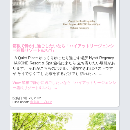
箱根で静かに過ごしたいなら「ハイアットリージェンシ
ー箱根リゾート&スパ」
A Quiet Place ゆっくりゆったり過ごす場所 Hyatt Regency
HAKONE Resort & Spa
箱根に来たら 立ち寄りたい場所があ
ります。 それがこちらのホテル。 滞在できればベストです
が そうでなくても お茶をするだけでも 訪れたい。...
View 箱根で静かに過ごしたいなら「ハイアットリージェンシ
ー箱根リゾート&スパ」
→
投稿日 9月 27, 2022
Filed under:
出来事・ブログ