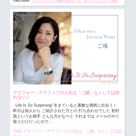
Filed under:
ファッション・小物
|
世田谷ママ オンラインストア情報
アラフォー・アラフィフの人生は「ご縁」なくしては語
れない！
Life Is So Surprising! 生きていると素敵な偶然に出会う！
昨日は知人から ご紹介された方との 打ち合わせでした 初対
面というお相手 どんな方かな〜と それまでは メールのやり
取りだけだったので...
View アラフォー・アラフィフの人生は「ご縁」なくしては語