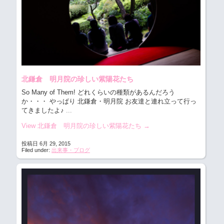
北鎌倉 明月院の珍しい紫陽花たち
So Many of Them! どれくらいの種類があるんだろう
か・・・
やっぱり 北鎌倉・明月院 お友達と連れ立って行っ
てきましたよ♪
...
View 北鎌倉 明月院の珍しい紫陽花たち
→
投稿日 6月 29, 2015
Filed under:
出来事・ブログ