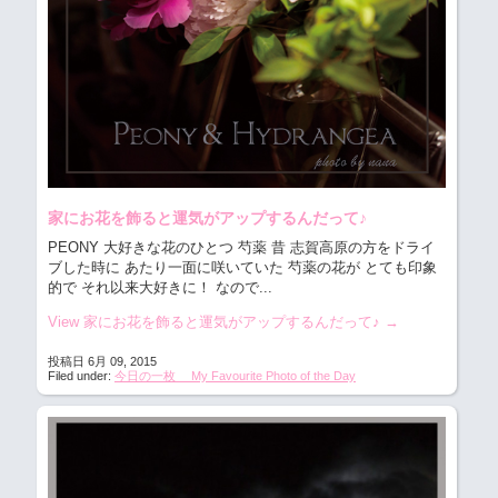
家にお花を飾ると運気がアップするんだって♪
PEONY 大好きな花のひとつ 芍薬
昔 志賀高原の方をドライ
ブした時に あたり一面に咲いていた 芍薬の花が とても印象
的で それ以来大好きに！ なので...
View 家にお花を飾ると運気がアップするんだって♪
→
投稿日 6月 09, 2015
Filed under:
今日の一枚 My Favourite Photo of the Day