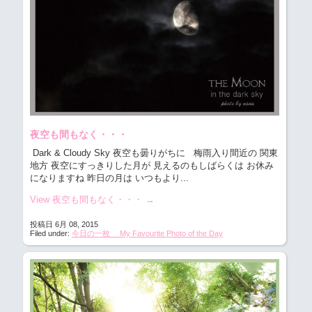
夜空も間もなく・・・
Dark & Cloudy Sky 夜空も曇りがちに
梅雨入り間近の 関東
地方 夜空にすっきりした月が 見えるのもしばらくは お休み
になりますね 昨日の月は いつもより...
View 夜空も間もなく・・・
→
投稿日 6月 08, 2015
Filed under:
今日の一枚 My Favourite Photo of the Day