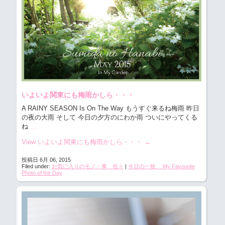
いよいよ関東にも梅雨かしら・・・
A RAINY SEASON Is On The Way もうすぐ来るね梅雨
昨日
の夜の大雨 そして 今日の夕方のにわか雨 ついにやってくる
ね
...
View いよいよ関東にも梅雨かしら・・・
→
投稿日 6月 06, 2015
Filed under:
お気に入りのモノ・事 色々
|
今日の一枚 My Favourite
Photo of the Day