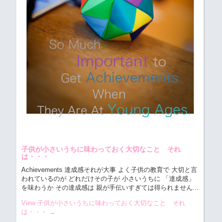
子供が小さいうちに味わっておく大切なこと それ
は・・・
Achievements 達成感それが大事
よく子供の教育で 大切と言
われているのが どれだけその子が 小さいうちに 「達成感」
を味わうか その達成感は 親が手伝いすぎては得られません...
View 子供が小さいうちに味わっておく大切なこと それ
は・・・
→