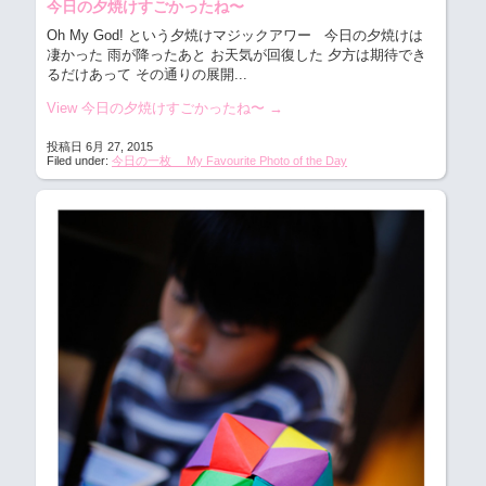
今日の夕焼けすごかったね〜
Oh My God! という夕焼けマジックアワー
今日の夕焼けは
凄かった 雨が降ったあと お天気が回復した 夕方は期待でき
るだけあって その通りの展開...
View 今日の夕焼けすごかったね〜
→
投稿日 6月 27, 2015
Filed under:
今日の一枚 My Favourite Photo of the Day