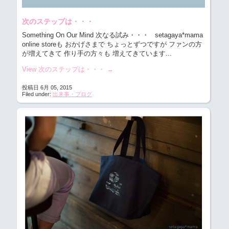
次のステップは・・・
Something On Our Mind 次なる試み・・・
setagaya*mama
online storeも おかげさまで ちょっとずつですが ファンの方
が増えてきて 作り手の方々も 増えてきています...
View 次のステップは・・・
→
投稿日 6月 05, 2015
Filed under:
出来事・ブログ