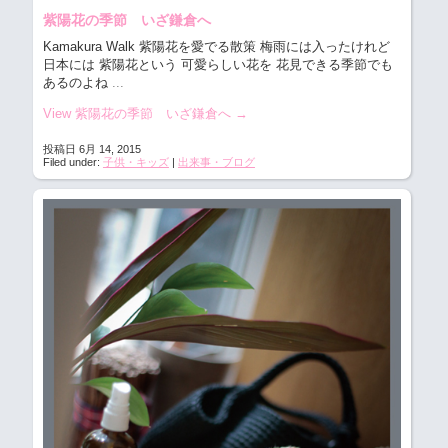
紫陽花の季節 いざ鎌倉へ
Kamakura Walk 紫陽花を愛でる散策
梅雨には入ったけれど
日本には 紫陽花という 可愛らしい花を 花見できる季節でも
あるのよね
...
View 紫陽花の季節 いざ鎌倉へ
→
投稿日 6月 14, 2015
Filed under:
子供・キッズ
|
出来事・ブログ