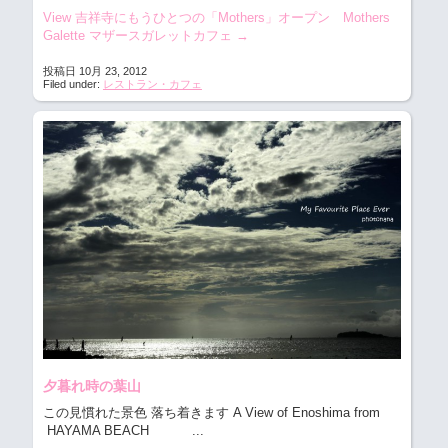
View 吉祥寺にもうひとつの「Mothers」オープン Mothers
Galette マザースガレットカフェ
→
投稿日 10月 23, 2012
Filed under:
レストラン・カフェ
夕暮れ時の葉山
この見慣れた景色 落ち着きます A View of Enoshima from
HAYAMA BEACH
...