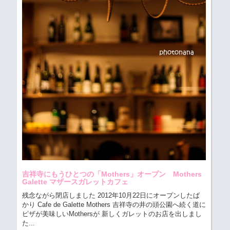
吉祥寺にもうひとつの「Mothers」オープン Mothers
Galette マザースガレットカフェ
残念ながら閉店しました 2012年10月22日にオープンしたば
かり Cafe de Galette Mothers
吉祥寺の井の頭公園へ続く道に
ピザが美味しいMothersが 新しくガレットのお店を出しまし
た...