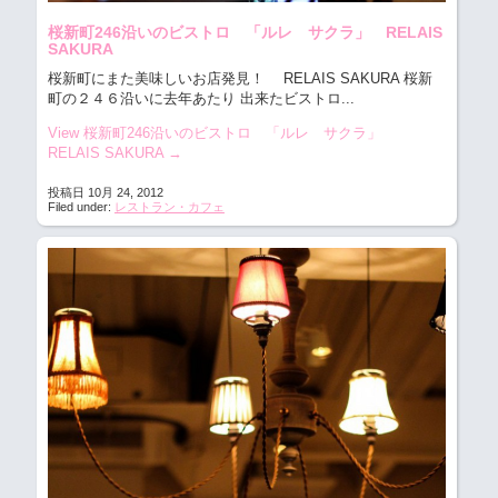
桜新町246沿いのビストロ 「ルレ サクラ」 RELAIS
SAKURA
桜新町にまた美味しいお店発見！ RELAIS SAKURA
桜新
町の２４６沿いに去年あたり 出来たビストロ...
View 桜新町246沿いのビストロ 「ルレ サクラ」
RELAIS SAKURA
→
投稿日 10月 24, 2012
Filed under:
レストラン・カフェ