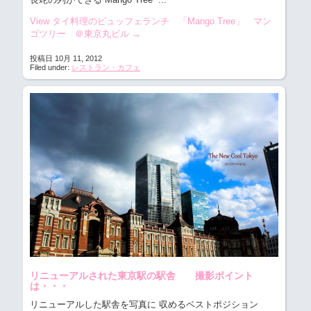
View タイ料理のビュッフェランチ 「Mango Tree」 マン
ゴツリー ＠東京丸ビル
→
投稿日 10月 11, 2012
Filed under:
レストラン・カフェ
リニューアルされた東京駅の駅舎 撮影ポイント
は・・・
リニューアルした駅舎を写真に 収めるベストポジション