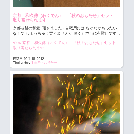
京都 和久傳（わくでん） 「秋のおもたせ」セット
取り寄せられます
京都老舗の和煮
頂きました♪ 自宅用には なかなかもったい
なくて しょっちゅう買えませんが 頂くと本当に有難いです...
View 京都 和久傳（わくでん） 「秋のおもたせ」セット
取り寄せられます
→
投稿日 10月 18, 2012
Filed under:
手土産・お持たせ