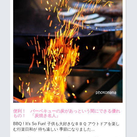
便利！ バーベキューの炭があっという間にできる優れ
もの！ 「炭焼き名人」
BBQ ! It's So Fun! 子供も大好きなＢＢＱ アウトドアを楽し
む行楽日和が 待ち遠しい 季節になりました...