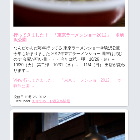
行ってきました！ 「東京ラーメンショー2012」 ＠駒
沢公園
なんだかんだ毎年行ってる 東京ラーメンショー＠駒沢公園
今年も始まりました 2012年東京ラーメンショー 週末は混む
ので 金曜が狙い目・・・ 今年は第一弾 10/26（金）～
10/30（火） 第二弾 10/31（水）～ 11/4（日） 出店が変わ
ります...
View 行ってきました！ 「東京ラーメンショー2012」 ＠
駒沢公園
→
投稿日 10月 26, 2012
Filed under:
おすすめ・お役立ち情報