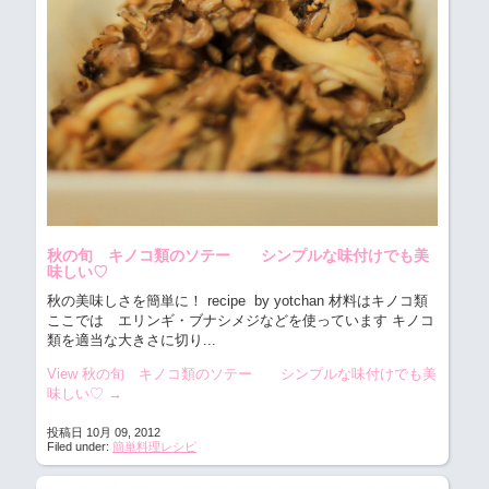
秋の旬 キノコ類のソテー シンプルな味付けでも美
味しい♡
秋の美味しさを簡単に！
recipe by yotchan 材料はキノコ類
ここでは エリンギ・ブナシメジなどを使っています キノコ
類を適当な大きさに切り...
View 秋の旬 キノコ類のソテー シンプルな味付けでも美
味しい♡
→
投稿日 10月 09, 2012
Filed under:
簡単料理レシピ