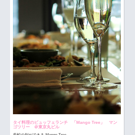
タイ料理のビュッフェランチ 「Mango Tree」 マン
ゴツリー ＠東京丸ビル
長蛇の列ができる Mango Tree
...