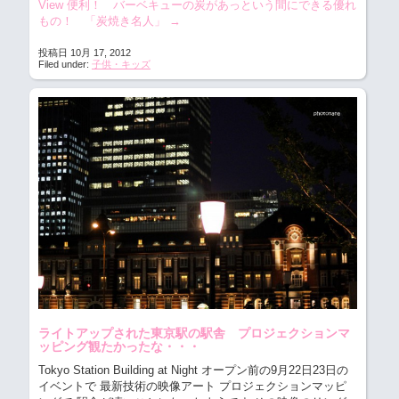
View 便利！ バーベキューの炭があっという間にできる優れ
もの！ 「炭焼き名人」
→
投稿日 10月 17, 2012
Filed under:
子供・キッズ
ライトアップされた東京駅の駅舎 プロジェクションマ
ッピング観たかったな・・・
Tokyo Station Building at Night オープン前の9月22日23日の
イベントで 最新技術の映像アート プロジェクションマッピ