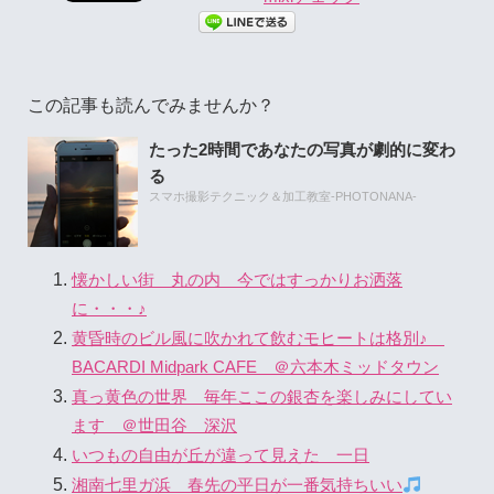
この記事も読んでみませんか？
たった2時間であなたの写真が劇的に変わ
る
スマホ撮影テクニック＆加工教室-PHOTONANA-
懐かしい街 丸の内 今ではすっかりお洒落
に・・・♪
黄昏時のビル風に吹かれて飲むモヒートは格別♪
BACARDI Midpark CAFE ＠六本木ミッドタウン
真っ黄色の世界 毎年ここの銀杏を楽しみにしてい
ます ＠世田谷 深沢
いつもの自由が丘が違って見えた 一日
湘南七里ガ浜 春先の平日が一番気持ちいい