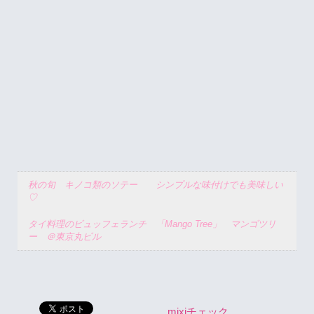
秋の旬 キノコ類のソテー シンプルな味付けでも美味しい
♡
タイ料理のビュッフェランチ 「Mango Tree」 マンゴツリ
ー ＠東京丸ビル
mixiチェック