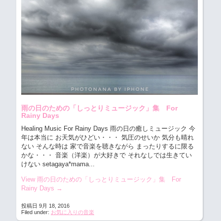
雨の日のための「しっとりミュージック」集 For
Rainy Days
Healing Music For Rainy Days 雨の日の癒しミュージック
今
年は本当に お天気がひどい・・・ 気圧のせいか 気分も晴れ
ない そんな時は 家で音楽を聴きながら まったりするに限る
かな・・・ 音楽（洋楽）が大好きで それなしでは生きてい
けない setagaya*mama...
View 雨の日のための「しっとりミュージック」集 For
Rainy Days
→
投稿日 9月 18, 2016
Filed under:
お気に入りの音楽