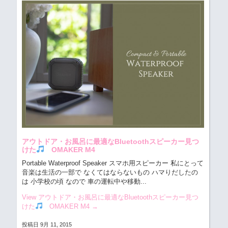
アウトドア・お風呂に最適なBluetoothスピーカー見つ
けた
OMAKER M4
Portable Waterproof Speaker スマホ用スピーカー
私にとって
音楽は生活の一部で なくてはならないもの ハマりだしたの
は 小学校の頃 なので 車の運転中や移動...
View アウトドア・お風呂に最適なBluetoothスピーカー見つ
けた
OMAKER M4
→
投稿日 9月 11, 2015