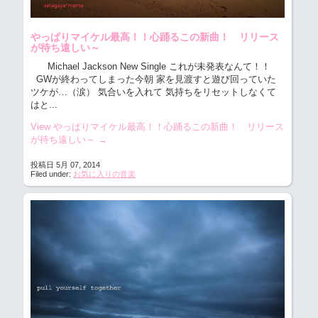
やっぱりマイケル最高！！心踊るこの新曲！ リリース
が待ち遠しい～
Michael Jackson New Single これが未発表なんて！！
GWが終わってしまった今朝 家を見渡すと遊び回っていた
ツケが…（涙） 気合いを入れて 気持ちをリセットしなくて
はと...
View やっぱりマイケル最高！！心踊るこの新曲！ リリース
が待ち遠しい～
→
投稿日 5月 07, 2014
Filed under:
お気に入りの音楽