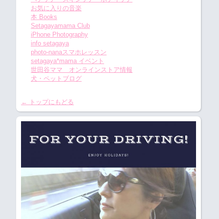
お気に入りの音楽
本 Books
Setagayamama Club
iPhone Photography
info setagaya
photo-nanaスマホレッスン
setagaya*mama イベント
世田谷ママ オンラインストア情報
犬・ペットブログ
← トップにもどる