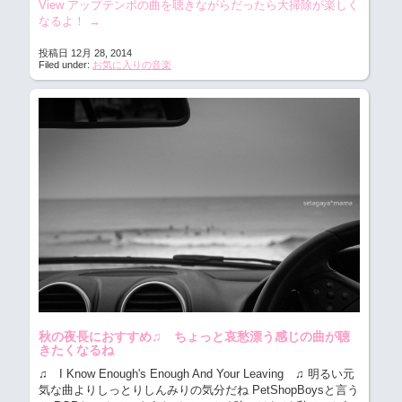
View アップテンポの曲を聴きながらだったら大掃除が楽しく
なるよ！
→
投稿日 12月 28, 2014
Filed under:
お気に入りの音楽
秋の夜長におすすめ♫ ちょっと哀愁漂う感じの曲が聴
きたくなるね
♫ I Know Enough's Enough And Your Leaving ♫ 明るい元
気な曲よりしっとりしんみりの気分だね
PetShopBoysと言う