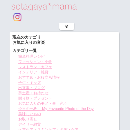
現在のカテゴリ
お気に入りの音楽
カテゴリ一覧
簡単料理レシピ
ファッション・小物
レストラン・カフェ
インテリア・雑貨
おすすめ・お役立ち情報
子供・キッズ
出来事・ブログ
手土産・お持たせ
贈り物・プレゼント
お気に入りのモノ・事 色々
今日の一枚 My Favourite Photo of the Day
美味しいもの
お取り寄せ
デイリー雑貨
ヘアケア・スキンケア・ボディケア