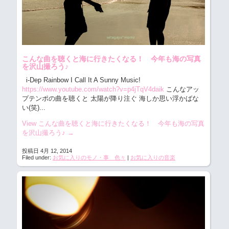
こんな曲を聴くと海に行きたくなる！ 今年も海の写真
を沢山撮ろう♪
i-Dep Rainbow I Call It A Sunny Music!
https://www.youtube.com/watch?v=p4jTqV4daik
こんなアッ
プテンポの曲を聴くと 太陽が降り注ぐ 海しか思い浮かばな
い(笑)...
View こんな曲を聴くと海に行きたくなる！ 今年も海の写真
を沢山撮ろう♪
→
投稿日 4月 12, 2014
Filed under:
お気に入りのモノ・事 色々
|
お気に入りの音楽