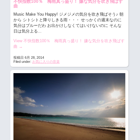
不快指数100％ 梅雨真っ盛り！ 嫌な気分を吹き飛ばす
曲
Music Make You Happy! ジメジメの気分を吹き飛ばそう♪
朝
から シトシトと降りしきる雨・・・ せっかくの週末なのに
気分はブルーだわ お出かけしなくてはいけないのに そんな
日は気分上る...
View 不快指数100％ 梅雨真っ盛り！ 嫌な気分を吹き飛ばす
曲
→
投稿日 6月 28, 2014
Filed under:
お気に入りの音楽