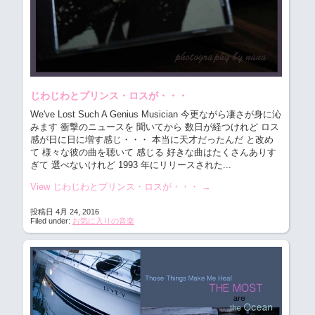
じわじわとプリンス・ロスが・・・
We've Lost Such A Genius Musician 今更ながら凄さが身に沁
みます
衝撃のニュースを 聞いてから 数日が経つけれど ロス
感が日に日に増す感じ・・・ 本当に天才だったんだ と改め
て 様々な彼の曲を聴いて 感じる 好きな曲はたくさんありす
ぎて 選べないけれど 1993 年にリリースされた...
View じわじわとプリンス・ロスが・・・
→
投稿日 4月 24, 2016
Filed under:
お気に入りの音楽