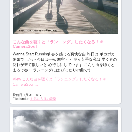
こんな曲を聴くと「ランニング」したくなる！＃
CameraSoul
Wanna Start Running! 春を感じる爽快な曲
昨日は ポカポカ
陽気でしたが 今日は一転 寒空・・ 冬が苦手な私は 早く春の
訪れが来て欲しいと 心待ちにしています こんな曲を聴くと
まるで春！ ランニングには ぴったりの曲です...
View こんな曲を聴くと「ランニング」したくなる！＃
CameraSoul
→
投稿日 1月 31, 2017
Filed under:
お気に入りの音楽