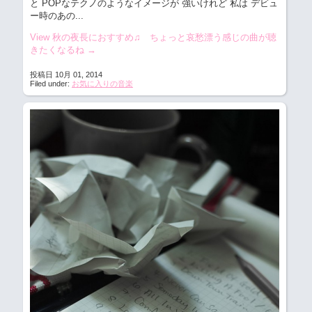
と POPなテクノのようなイメージが 強いけれど 私は デビュ
ー時のあの...
View 秋の夜長におすすめ♫ ちょっと哀愁漂う感じの曲が聴
きたくなるね
→
投稿日 10月 01, 2014
Filed under:
お気に入りの音楽