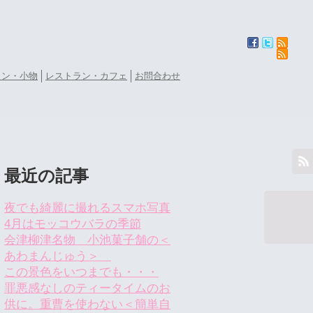
ョン・小物
レストラン・カフェ
お問合わせ
最近の記事
夜でも綺麗に撮れるスマホ写真
4月はモッコウバラの季節
会津柳津名物 小池菓子舗の＜
あわまんじゅう＞
この景色をいつまでも・・・
罪悪感なしのティータイムのお
供に。重曹を使わない＜簡単自