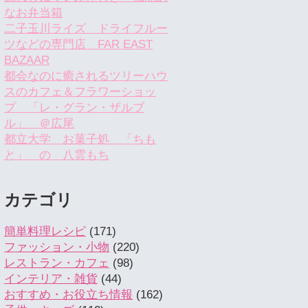
なお弁当箱
二子玉川ライズ ドライフルー
ツなどの専門店 FAR EAST
BAZAAR
都会なのに癒されるツリーハウ
スのカフェ＆フラワーショッ
プ 「レ・グラン・ザルブ
ル」 ＠広尾
都立大学 お菓子処 「ちも
と」 の 八雲もち
カテゴリ
簡単料理レシピ
(171)
ファッション・小物
(220)
レストラン・カフェ
(98)
インテリア・雑貨
(44)
おすすめ・お役立ち情報
(162)