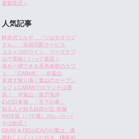
家製黒豆＞
人気記事
軽井沢ツルヤ 「ツルヤオリジ
ナル」 全国宅配サービス
コストコのワイン リーズナブ
ルで美味しいって最高！
海を一望できる景色抜群のカフ
ェ 「CABAN」 ＠葉山
見渡す限り海！葉山のオープン
カフェCABANでのランチは最
高！ ＠葉山・森戸海岸
幻の日本酒 「天下の春」
知る人ぞ知る自由が丘 老舗
PATE屋（パテ屋）のレバーパ
テは絶品！
DEAN & DELUCAのお重は 液
漏れしにくいふた付き 機能的