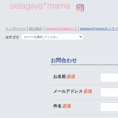
トップページ
自己紹介
setagaya*mamaとは
setagaya*mamaオン
カテゴリ
お問合わせ
お名前
必須
メールアドレス
必須
件名
必須