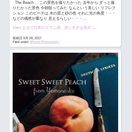
The Beach ... この景色を撮りたかった
去年から ずっと撮
りたかった景色 今朝狙ってみた なんという美しい リフレク
ション このビーチは 水の質と砂の色 それに光の角度・・・
などの偶然が重なり 見えるらしい・・・...
View まるで日本のユウニ湖 美しすぎる海岸
→
投稿日 8月 28, 2017
Filed under:
iPhone Photography