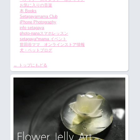
お気に入りの音楽
本 Books
Setagayamama Club
iPhone Photography
info setagaya
photo-nanaスマホレッスン
setagaya*mama イベント
世田谷ママ オンラインストア情報
犬・ペットブログ
← トップにもどる