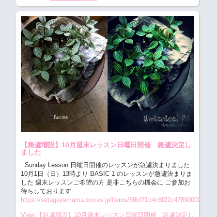
【急遽増設】10月週末レッスン日曜日開催 急遽決定し
ました
Sunday Lesson 日曜日開催のレッスンが急遽決まりました
10月1日（日）13時より BASIC 1 のレッスンが急遽決まりま
した 週末レッスンご希望の方 是非こちらの機会に ご参加お
待ちしております
https://setagayamama.stores.jp/items/59bf71b4c8f22c47890002a5
View 【急遽増設】10月週末レッスン日曜日開催 急遽決定し