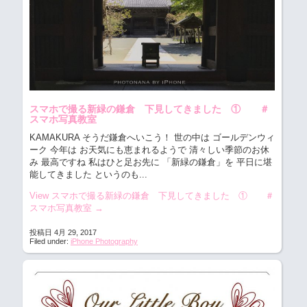
スマホで撮る新緑の鎌倉 下見してきました ① ＃
スマホ写真教室
KAMAKURA そうだ鎌倉へいこう！
世の中は ゴールデンウィ
ーク 今年は お天気にも恵まれるようで 清々しい季節のお休
み 最高ですね 私はひと足お先に 「新緑の鎌倉」を 平日に堪
能してきました というのも...
View スマホで撮る新緑の鎌倉 下見してきました ① ＃
スマホ写真教室
→
投稿日 4月 29, 2017
Filed under:
iPhone Photography