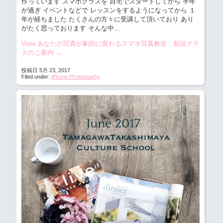
作っています
スマホクラスを 自宅でスタートしてから 半年
が過ぎ イベントなどで レッスンをするようになってから １
年が経ちました たくさんの方々に受講して頂いており あり
がたく思っております そんな中...
View あなたの写真が劇的に変わるスマホ写真教室：新設クラ
スのご案内
→
投稿日 5月 23, 2017
Filed under:
iPhone Photography