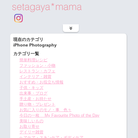
現在のカテゴリ
iPhone Photography
カテゴリ一覧
簡単料理レシピ
ファッション・小物
レストラン・カフェ
インテリア・雑貨
おすすめ・お役立ち情報
子供・キッズ
出来事・ブログ
手土産・お持たせ
贈り物・プレゼント
お気に入りのモノ・事 色々
今日の一枚 My Favourite Photo of the Day
美味しいもの
お取り寄せ
デイリー雑貨
ヘアケア・スキンケア・ボディケア