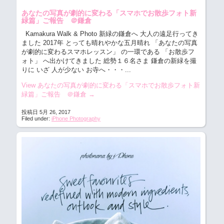
あなたの写真が劇的に変わる「スマホでお散歩フォト新
緑篇」ご報告 ＠鎌倉
Kamakura Walk & Photo 新緑の鎌倉へ 大人の遠足行ってき
ました
2017年 とっても晴れやかな五月晴れ 「あなたの写真
が劇的に変わるスマホレッスン」 の一環である 「お散歩フ
ォト」 へ出かけてきました 総勢１６名さま 鎌倉の新緑を撮
りに いざ 人が少ない お寺へ・・・...
View あなたの写真が劇的に変わる「スマホでお散歩フォト新
緑篇」ご報告 ＠鎌倉
→
投稿日 5月 26, 2017
Filed under:
iPhone Photography