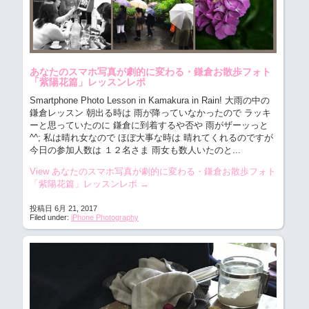
あなたのスマホ写真が劇的に変わる・鎌倉お散歩フォト
「紫陽花篇」レッスンレポ
Smartphone Photo Lesson in Kamakura in Rain! 大雨の中の
鎌倉レッスン
朝出る時は 雨が降っていなかったので ラッキ
ーと思っていたのに 鎌倉に到着するや否や 雨がザーッっと
^^; 私は晴れ女なので ほぼ大事な時は 晴れてくれるのですが
今日の参加人数は １２名さま 雨女も数人いたのと...
View あなたのスマホ写真が劇的に変わる・鎌倉お散歩フォト
「紫陽花篇」レッスンレポ
→
投稿日 6月 21, 2017
Filed under:
iPhone Photography