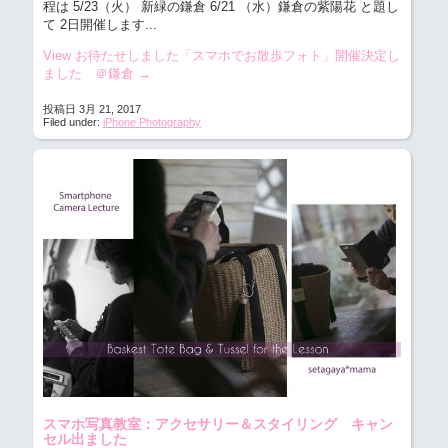
程は 5/23（火） 新緑の鎌倉 6/21 （水）鎌倉の紫陽花 と題し
て 2日開催します...
View お待たせしました「スマホでお散歩フォト」開催決定し
ました ＠鎌倉
→
投稿日 3月 21, 2017
Filed under:
iPhone Photography
スマホ写真教室：アクセサリー＆スタイリング キャン
セル出ました