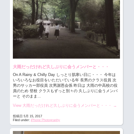
大雨だっだけれど久しぶりに会うメンバーと・・・
On A Rainy & Chilly Day しっとり肌寒い日に・・・
今年は
いろいろなお役目をいただいている年 長男のクラス役員 次
男のサッカー部役員 次男謝恩会係 昨日は 大雨の中高校の役
員のため 登校 クラスもずっと別々の 久しぶりに会うメンバ
ーと そのまま...
View 大雨だっだけれど久しぶりに会うメンバーと・・・
→
投稿日 5月 15, 2017
Filed under:
iPhone Photography