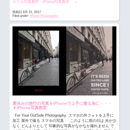
スマホ写真教室・iPhone写真教室
→
投稿日 8月 21, 2017
Filed under:
iPhone Photography
夏休みの旅行の写真をiPhoneで上手に撮る為に・・・
＃iPhone写真教室
For Your OutSide Photography スマホの外フォトを上手に
加工
屋外で撮る スマホの写真 このように雨の日は 光が少
なく どんよりとして 印象的な写真がなかなか撮れません で