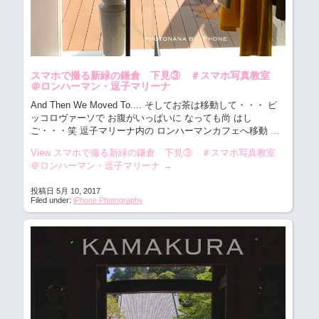
スマホで撮る新緑の鎌倉 下見③ ＃スマホ写真教室
＠ロンハーマン・逗子マリーナ
And Then We Moved To.... そしてお茶は移動して・・・
ピ
ッコロヴァーソで お腹がいっぱいに なっても尚 はし
ご・・・笑 逗子マリーナ内の ロンハーマンカフェへ移動
...
View スマホで撮る新緑の鎌倉 下見③ ＃スマホ写真教室
＠ロンハーマン・逗子マリーナ
→
投稿日 5月 10, 2017
Filed under:
iPhone Photography