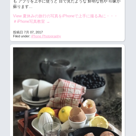
も アプリを上手に使うと 目で見たような 鮮明な色や 印象が
蘇ります...
View 夏休みの旅行の写真をiPhoneで上手に撮る為に・・・
＃iPhone写真教室
→
投稿日 7月 07, 2017
Filed under:
iPhone Photography