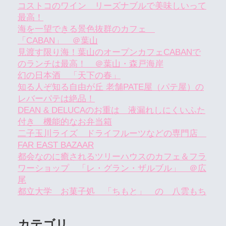
コストコのワイン リーズナブルで美味しいって
最高！
海を一望できる景色抜群のカフェ
「CABAN」 ＠葉山
見渡す限り海！葉山のオープンカフェCABANで
のランチは最高！ ＠葉山・森戸海岸
幻の日本酒 「天下の春」
知る人ぞ知る自由が丘 老舗PATE屋（パテ屋）の
レバーパテは絶品！
DEAN & DELUCAのお重は 液漏れしにくいふた
付き 機能的なお弁当箱
二子玉川ライズ ドライフルーツなどの専門店
FAR EAST BAZAAR
都会なのに癒されるツリーハウスのカフェ＆フラ
ワーショップ 「レ・グラン・ザルブル」 ＠広
尾
都立大学 お菓子処 「ちもと」 の 八雲もち
カテゴリ