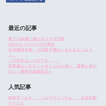
最近の記事
夜でも綺麗に撮れるスマホ写真
4月はモッコウバラの季節
会津柳津名物 小池菓子舗の＜あわまんじゅう
＞
この景色をいつまでも・・・
罪悪感なしのティータイムのお供に。重曹を使わ
ない＜簡単自家製黒豆＞
人気記事
軽井沢ツルヤ 「ツルヤオリジナル」 全国宅配
サービス