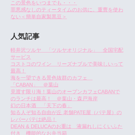
この景色をいつまでも・・・
罪悪感なしのティータイムのお供に。重曹を使わ
ない＜簡単自家製黒豆＞
人気記事
軽井沢ツルヤ 「ツルヤオリジナル」 全国宅配
サービス
コストコのワイン リーズナブルで美味しいって
最高！
海を一望できる景色抜群のカフェ
「CABAN」 ＠葉山
見渡す限り海！葉山のオープンカフェCABANで
のランチは最高！ ＠葉山・森戸海岸
幻の日本酒 「天下の春」
知る人ぞ知る自由が丘 老舗PATE屋（パテ屋）の
レバーパテは絶品！
DEAN & DELUCAのお重は 液漏れしにくいふた
付き 機能的なお弁当箱