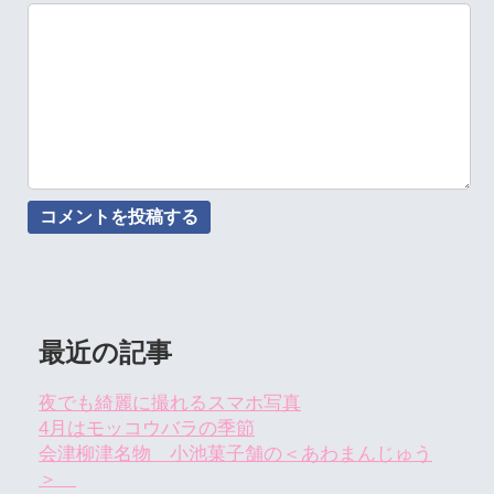
最近の記事
夜でも綺麗に撮れるスマホ写真
4月はモッコウバラの季節
会津柳津名物 小池菓子舗の＜あわまんじゅう
＞