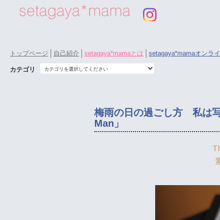
トップページ
自己紹介
setagaya*mamaとは
setagaya*mamaオン
カテゴリ
梅雨の日の過ごし方 私は写真集
Man」
T