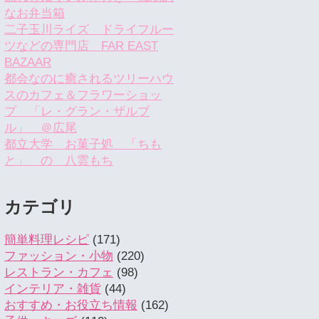
なお弁当箱
二子玉川ライズ ドライフルー
ツなどの専門店 FAR EAST
BAZAAR
都会なのに癒されるツリーハウ
スのカフェ＆フラワーショッ
プ 「レ・グラン・ザルブ
ル」 ＠広尾
都立大学 お菓子処 「ちも
と」 の 八雲もち
カテゴリ
簡単料理レシピ
(171)
ファッション・小物
(220)
レストラン・カフェ
(98)
インテリア・雑貨
(44)
おすすめ・お役立ち情報
(162)