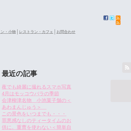
ョン・小物
レストラン・カフェ
お問合わせ
最近の記事
夜でも綺麗に撮れるスマホ写真
4月はモッコウバラの季節
会津柳津名物 小池菓子舗の＜
あわまんじゅう＞
この景色をいつまでも・・・
罪悪感なしのティータイムのお
供に。重曹を使わない＜簡単自