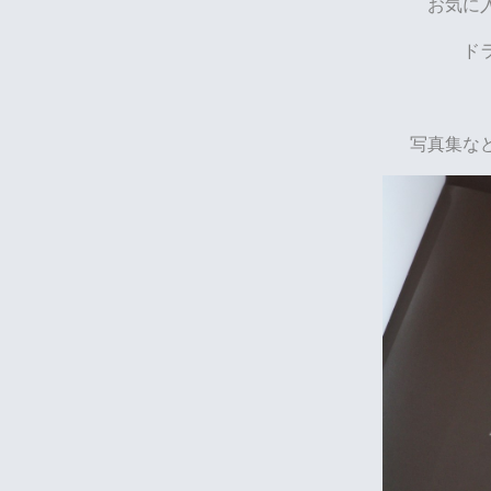
お気に
ド
写真集な