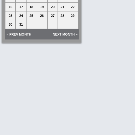
16
17
18
19
20
21
22
23
24
25
26
27
28
29
30
31
« PREV MONTH
NEXT MONTH »