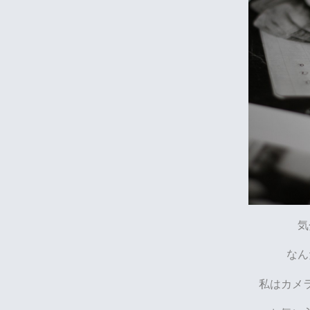
気
なん
私はカメ