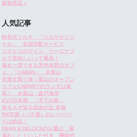
家製黒豆＞
人気記事
軽井沢ツルヤ 「ツルヤオリジ
ナル」 全国宅配サービス
コストコのワイン リーズナブ
ルで美味しいって最高！
海を一望できる景色抜群のカフ
ェ 「CABAN」 ＠葉山
見渡す限り海！葉山のオープン
カフェCABANでのランチは最
高！ ＠葉山・森戸海岸
幻の日本酒 「天下の春」
知る人ぞ知る自由が丘 老舗
PATE屋（パテ屋）のレバーパ
テは絶品！
DEAN & DELUCAのお重は 液
漏れしにくいふた付き 機能的