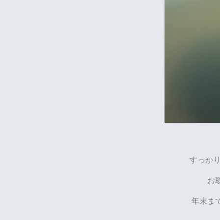
すっかり
お
年末ま