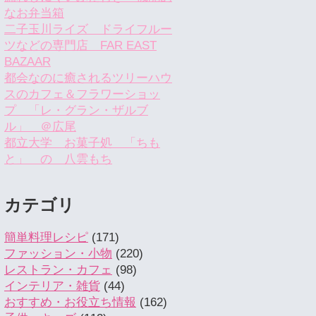
なお弁当箱
二子玉川ライズ ドライフルー
ツなどの専門店 FAR EAST
BAZAAR
都会なのに癒されるツリーハウ
スのカフェ＆フラワーショッ
プ 「レ・グラン・ザルブ
ル」 ＠広尾
都立大学 お菓子処 「ちも
と」 の 八雲もち
カテゴリ
簡単料理レシピ
(171)
ファッション・小物
(220)
レストラン・カフェ
(98)
インテリア・雑貨
(44)
おすすめ・お役立ち情報
(162)