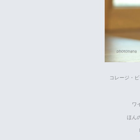
コレージ・ビ
ワ
ほん