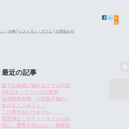
ョン・小物
レストラン・カフェ
お問合わせ
最近の記事
夜でも綺麗に撮れるスマホ写真
4月はモッコウバラの季節
会津柳津名物 小池菓子舗の＜
あわまんじゅう＞
この景色をいつまでも・・・
罪悪感なしのティータイムのお
供に。重曹を使わない＜簡単自