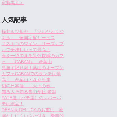
家製黒豆＞
人気記事
軽井沢ツルヤ 「ツルヤオリジ
ナル」 全国宅配サービス
コストコのワイン リーズナブ
ルで美味しいって最高！
海を一望できる景色抜群のカフ
ェ 「CABAN」 ＠葉山
見渡す限り海！葉山のオープン
カフェCABANでのランチは最
高！ ＠葉山・森戸海岸
幻の日本酒 「天下の春」
知る人ぞ知る自由が丘 老舗
PATE屋（パテ屋）のレバーパ
テは絶品！
DEAN & DELUCAのお重は 液
漏れしにくいふた付き 機能的