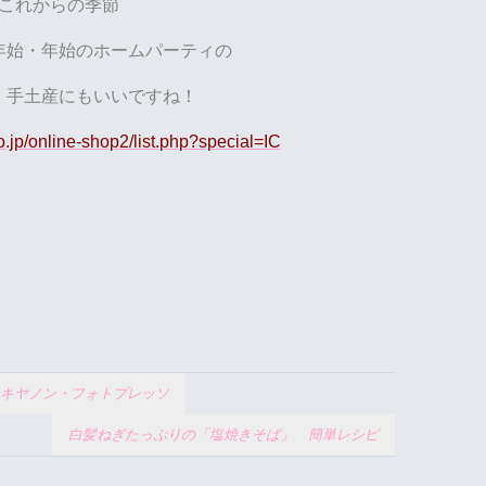
これからの季節
年始・年始のホームパーティの
・手土産にもいいですね！
o.jp/online-shop2/list.php?special=IC
 キヤノン・フォトプレッソ
白髪ねぎたっぷりの「塩焼きそば」 簡単レシピ