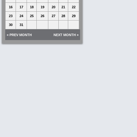
16
17
18
19
20
21
22
23
24
25
26
27
28
29
30
31
« PREV MONTH
NEXT MONTH »