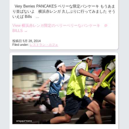
Very Berries PANCAKES ベリーな限定パンケーキ もうあま
り並ばないよ
横浜赤レンガ 久しぶりに行ってみました そう
いえば Bills ...
View 横浜赤レンガ限定のベリーベリーなパンケーキ ＠
BILLS
→
投稿日 5月 28, 2014
Filed under:
レストラン・カフェ