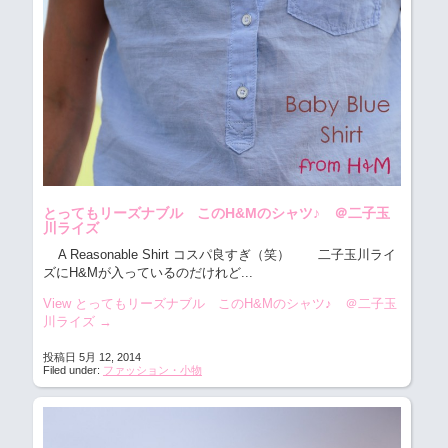
とってもリーズナブル このH&Mのシャツ♪ ＠二子玉
川ライズ
A Reasonable Shirt コスパ良すぎ（笑）
二子玉川ライ
ズにH&Mが入っているのだけれど...
View とってもリーズナブル このH&Mのシャツ♪ ＠二子玉
川ライズ
→
投稿日 5月 12, 2014
Filed under:
ファッション・小物