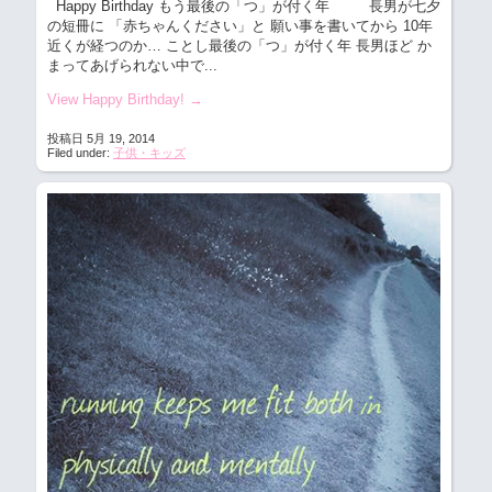
Happy Birthday もう最後の「つ」が付く年
長男が七夕
の短冊に 「赤ちゃんください」と 願い事を書いてから 10年
近くが経つのか… ことし最後の「つ」が付く年 長男ほど か
まってあげられない中で...
View Happy Birthday!
→
投稿日 5月 19, 2014
Filed under:
子供・キッズ