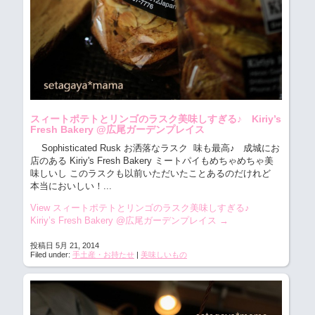
スィートポテトとリンゴのラスク美味しすぎる♪ Kiriy’s
Fresh Bakery @広尾ガーデンプレイス
Sophisticated Rusk お洒落なラスク 味も最高♪
成城にお
店のある Kiriy's Fresh Bakery ミートパイもめちゃめちゃ美
味しいし このラスクも以前いただいたことあるのだけれど
本当においしい！...
View スィートポテトとリンゴのラスク美味しすぎる♪
Kiriy’s Fresh Bakery @広尾ガーデンプレイス
→
投稿日 5月 21, 2014
Filed under:
手土産・お持たせ
|
美味しいもの