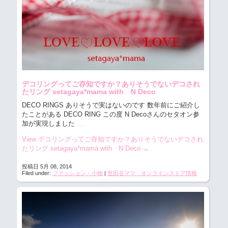
デコリングってご存知ですか？ありそうでないデコされ
たリング setagaya*mama with N Deco
DECO RINGS ありそうで実はないのです
数年前にご紹介し
たことがある DECO RING この度 N Decoさんのセタオン参
加が実現しました
...
View デコリングってご存知ですか？ありそうでないデコされ
たリング setagaya*mama with N Deco
→
投稿日 5月 08, 2014
Filed under:
ファッション・小物
|
世田谷ママ オンラインストア情報