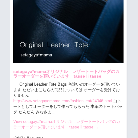
setagaya*mamaオリジナル レザートートバッグのカ
ラーオーダーを頂いています tasse li tasse
Original Leather Tote Bags 色違いのオーダーを頂いてい
ます ただいまこちらの商品については オーダーを受けてお
りません
http://www.setagayamama.com/fashion_cat/24046.html
白ト
ートとしてオーダーをして作ってもらった 本革のトートバッ
グ だんだん みなさま...
View setagaya*mamaオリジナル レザートートバッグのカ
ラーオーダーを頂いています tasse li tasse
→
投稿日 5月 09, 2014