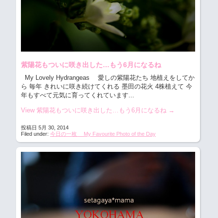
紫陽花もついに咲き出した…もう6月になるね
My Lovely Hydrangeas 愛しの紫陽花たち
地植えをしてか
ら 毎年 きれいに咲き続けてくれる 墨田の花火 4株植えて 今
年もすべて元気に育ってくれています...
View 紫陽花もついに咲き出した…もう6月になるね
→
投稿日 5月 30, 2014
Filed under:
今日の一枚 My Favourite Photo of the Day