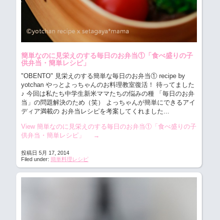
簡単なのに見栄えのする毎日のお弁当①「食べ盛りの子
供弁当・簡単レシピ」
"OBENTO" 見栄えのする簡単な毎日のお弁当①
recipe by
yotchan やっとよっちゃんのお料理教室復活！ 待ってました
♪ 今回は私たち中学生新米ママたちの悩みの種 「毎日のお弁
当」の問題解決のため（笑） よっちゃんが簡単にできるアイ
ディア満載の お弁当レシピを考案してくれました...
View 簡単なのに見栄えのする毎日のお弁当①「食べ盛りの子
供弁当・簡単レシピ」
→
投稿日 5月 17, 2014
Filed under:
簡単料理レシピ