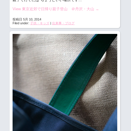
View 東京近郊で日帰り親子登山 ＠丹沢・大山
→
投稿日 5月 10, 2014
Filed under:
子供・キッズ
|
出来事・ブログ