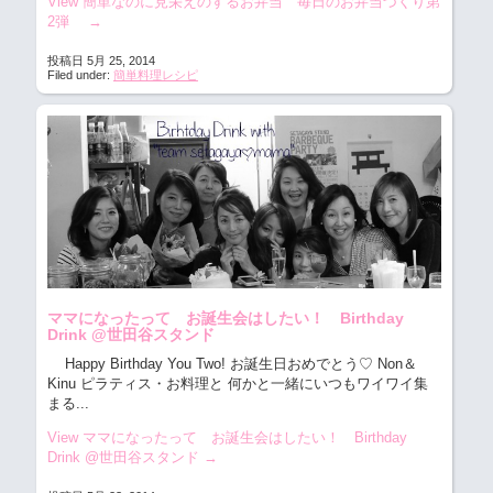
View 簡単なのに見栄えのするお弁当 毎日のお弁当づくり第
2弾
→
投稿日 5月 25, 2014
Filed under:
簡単料理レシピ
ママになったって お誕生会はしたい！ Birthday
Drink @世田谷スタンド
Happy Birthday You Two! お誕生日おめでとう♡ Non＆
Kinu
ピラティス・お料理と 何かと一緒にいつもワイワイ集
まる...
View ママになったって お誕生会はしたい！ Birthday
Drink @世田谷スタンド
→