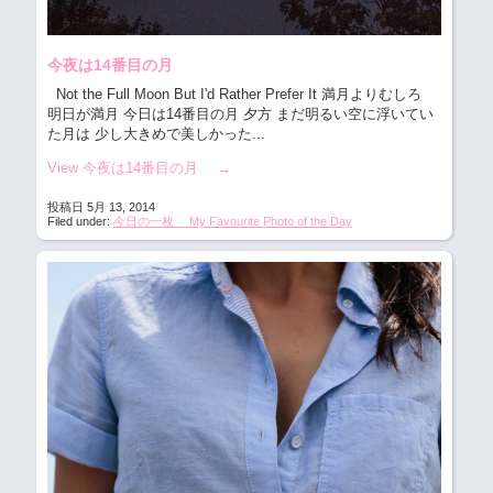
今夜は14番目の月
Not the Full Moon But I'd Rather Prefer It 満月よりむしろ
明日が満月 今日は14番目の月 夕方 まだ明るい空に浮いてい
た月は 少し大きめで美しかった...
View 今夜は14番目の月
→
投稿日 5月 13, 2014
Filed under:
今日の一枚 My Favourite Photo of the Day