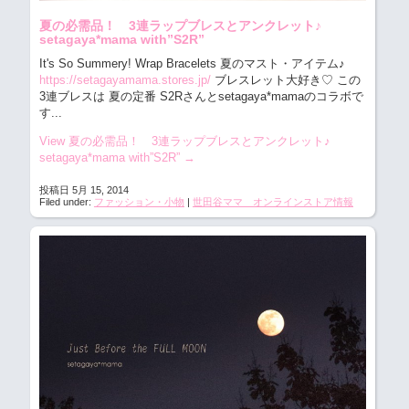
夏の必需品！ 3連ラップブレスとアンクレット♪
setagaya*mama with”S2R”
It's So Summery! Wrap Bracelets 夏のマスト・アイテム♪
https://setagayamama.stores.jp/
ブレスレット大好き♡ この
3連ブレスは 夏の定番 S2Rさんとsetagaya*mamaのコラボで
す...
View 夏の必需品！ 3連ラップブレスとアンクレット♪
setagaya*mama with”S2R”
→
投稿日 5月 15, 2014
Filed under:
ファッション・小物
|
世田谷ママ オンラインストア情報