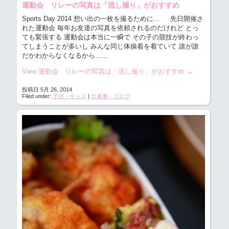
運動会 リレーの写真は「流し撮り」がおすすめ
Sports Day 2014 想い出の一枚を撮るために…
先日開催さ
れた運動会 毎年お友達の写真を依頼されるのだけれど とっ
ても緊張する 運動会は本当に一瞬で その子の競技が終わっ
てしまうことが多いし みんな同じ体操着を着ていて 誰が誰
だかわからなくなるから…...
View 運動会 リレーの写真は「流し撮り」がおすすめ
→
投稿日 5月 26, 2014
Filed under:
子供・キッズ
|
出来事・ブログ