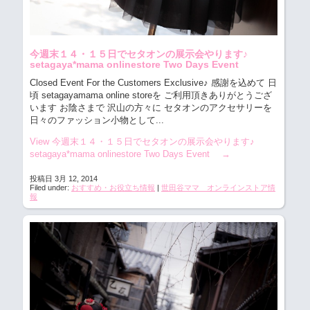
今週末１４・１５日でセタオンの展示会やります♪
setagaya*mama onlinestore Two Days Event
Closed Event For the Customers Exclusive♪ 感謝を込めて 日
頃 setagayamama online storeを ご利用頂きありがとうござ
います お陰さまで 沢山の方々に セタオンのアクセサリーを
日々のファッション小物として...
View 今週末１４・１５日でセタオンの展示会やります♪
setagaya*mama onlinestore Two Days Event
→
投稿日 3月 12, 2014
Filed under:
おすすめ・お役立ち情報
|
世田谷ママ オンラインストア情
報