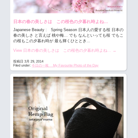
日本の春の美しさは この桜色の夕暮れ時よね…
Japanese Beauty : Spring Season 日本人の愛する桜 日本の
春の美しさ と言えば 桃や梅… でも なんといっても桜 でもこ
の桜もこの夕暮れ時が 最も輝くひととき...
View 日本の春の美しさは この桜色の夕暮れ時よね…
→
投稿日 3月 29, 2014
Filed under:
今日の一枚 My Favourite Photo of the Day