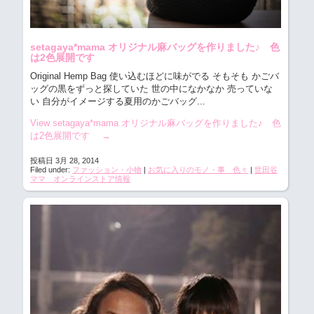
setagaya*mama オリジナル麻バッグを作りました♪ 色
は2色展開です
Original Hemp Bag 使い込むほどに味がでる そもそも かごバ
ッグの黒をずっと探していた 世の中になかなか 売っていな
い 自分がイメージする夏用のかごバッグ...
View setagaya*mama オリジナル麻バッグを作りました♪ 色
は2色展開です
→
投稿日 3月 28, 2014
Filed under:
ファッション・小物
|
お気に入りのモノ・事 色々
|
世田谷
ママ オンラインストア情報