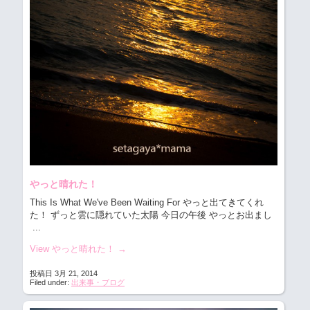
やっと晴れた！
This Is What We've Been Waiting For やっと出てきてくれ
た！ ずっと雲に隠れていた太陽 今日の午後 やっとお出まし
...
View やっと晴れた！
→
投稿日 3月 21, 2014
Filed under:
出来事・ブログ