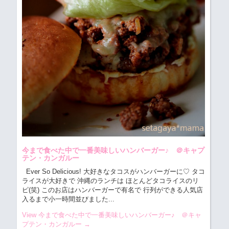
今まで食べた中で一番美味しいハンバーガー♪ ＠キャプ
テン・カンガルー
Ever So Delicious! 大好きなタコスがハンバーガーに♡ タコ
ライスが大好きで 沖縄のランチは ほとんどタコライスのリ
ピ(笑) このお店はハンバーガーで有名で 行列ができる人気店
入るまで小一時間並びました...
View 今まで食べた中で一番美味しいハンバーガー♪ ＠キャ
プテン・カンガルー
→