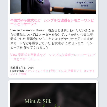
卒園式や卒業式など シンプルな濃紺セレモニーワンピ
ースとコサージュ
Simple Ceremony Dress 一着あると便利よね♪ ただいまこち
らの商品については オーダーを受けておりません 今日は卒
業式でした 展示会にいらした方は お分かりかと思いますが
スカートなどを展示していた お友達が このセレモニーワン
ピースを 作ってくれました...
View 卒園式や卒業式など シンプルな濃紺セレモニーワンピ
ースとコサージュ
→
投稿日 3月 17, 2014
Filed under:
ファッション・小物
|
子供・キッズ
|
世田谷ママ オンライ
ンストア情報