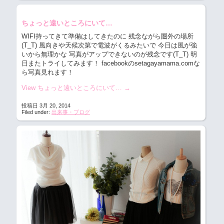
ちょっと遠いところにいて…
WIFI持ってきて準備はしてきたのに 残念ながら圏外の場所
(T_T) 風向きや天候次第で電波がくるみたいで 今日は風が強
いから無理かな 写真がアップできないのが残念です(T_T) 明
日またトライしてみます！ facebookのsetagayamama.comな
ら写真見れます！
View ちょっと遠いところにいて…
→
投稿日 3月 20, 2014
Filed under:
出来事・ブログ