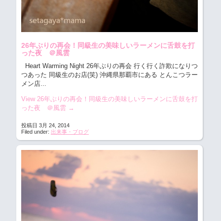
26年ぶりの再会！同級生の美味しいラーメンに舌鼓を打
った夜 ＠風雲
Heart Warming Night 26年ぶりの再会 行く行く詐欺になりつ
つあった 同級生のお店(笑) 沖縄県那覇市にある とんこつラー
メン店...
View 26年ぶりの再会！同級生の美味しいラーメンに舌鼓を打
った夜 ＠風雲
→
投稿日 3月 24, 2014
Filed under:
出来事・ブログ