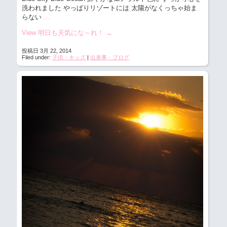
洗われました
やっぱりリゾートには 太陽がなくっちゃ始ま
らない
...
View 明日も天気にな～れ！
→
投稿日 3月 22, 2014
Filed under:
子供・キッズ
|
出来事・ブログ