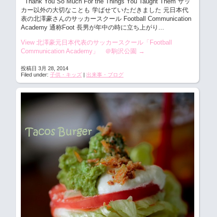
Thank You So Much For the Things You Taught Them サッ
カー以外の大切なことも 学ばせていただきました 元日本代
表の北澤豪さんのサッカースクール Football Communication
Academy 通称Foot 長男が年中の時に立ち上がり...
View 北澤豪元日本代表のサッカースクール「Football
Communication Academy」 ＠駒沢公園
→
投稿日 3月 28, 2014
Filed under:
子供・キッズ
|
出来事・ブログ