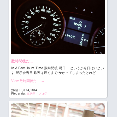
数時間後だ…
In A Few Hours Time 数時間後 明日 というか今日はいよい
よ 展示会当日 昨夜は遅くまで かかってしまったけれど...
View 数時間後だ…
→
投稿日 3月 14, 2014
Filed under:
出来事・ブログ