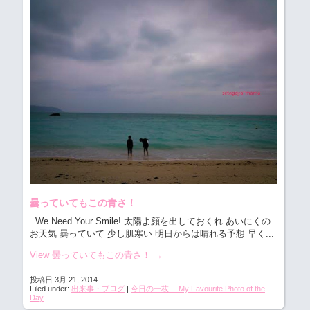
曇っていてもこの青さ！
We Need Your Smile! 太陽よ顔を出しておくれ あいにくの
お天気 曇っていて 少し肌寒い 明日からは晴れる予想 早く...
View 曇っていてもこの青さ！
→
投稿日 3月 21, 2014
Filed under:
出来事・ブログ
|
今日の一枚 My Favourite Photo of the
Day