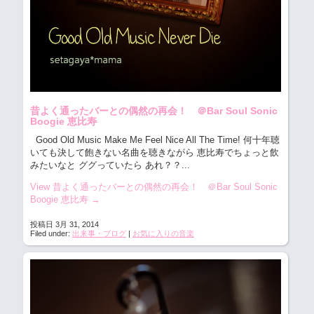
昔よく通ったバーとの偶然の再会！ ＠Bar Soul Sonic
Boogie 恵比寿
Good Old Music Make Me Feel Nice All The Time! 何十年聴
いても決して飽きない名曲を聴きながら 恵比寿でちょっと飲
みたいなと ググっていたら あれ？？...
View 昔よく通ったバーとの偶然の再会！ ＠Bar Soul Sonic
Boogie 恵比寿
→
投稿日 3月 31, 2014
Filed under:
出来事・ブログ
|
お気に入りの音楽