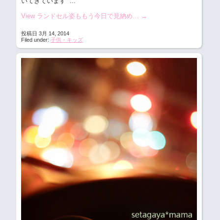
いてきています
...
View ランドセル姿ももう今日で見納め…
→
投稿日 3月 14, 2014
Filed under:
子供・キッズ