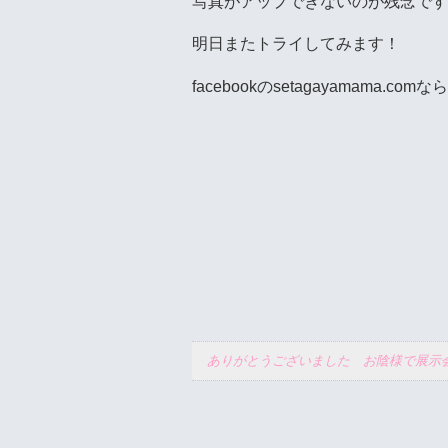
写真がアップできないのが残念です(T
明日またトライしてみます！
facebookのsetagayamama.c
ありがとうございました お陰様で展示