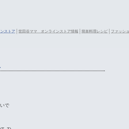
ラインストア
世田谷ママ オンラインストア情報
簡単料理レシピ
ファッシ
…
に
いで