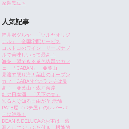
家製黒豆＞
人気記事
軽井沢ツルヤ 「ツルヤオリジ
ナル」 全国宅配サービス
コストコのワイン リーズナブ
ルで美味しいって最高！
海を一望できる景色抜群のカフ
ェ 「CABAN」 ＠葉山
見渡す限り海！葉山のオープン
カフェCABANでのランチは最
高！ ＠葉山・森戸海岸
幻の日本酒 「天下の春」
知る人ぞ知る自由が丘 老舗
PATE屋（パテ屋）のレバーパ
テは絶品！
DEAN & DELUCAのお重は 液
漏れしにくいふた付き 機能的