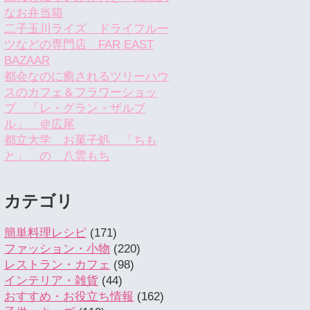
なお弁当箱
二子玉川ライズ ドライフルー
ツなどの専門店 FAR EAST
BAZAAR
都会なのに癒されるツリーハウ
スのカフェ＆フラワーショッ
プ 「レ・グラン・ザルブ
ル」 ＠広尾
都立大学 お菓子処 「ちも
と」 の 八雲もち
カテゴリ
簡単料理レシピ
(171)
ファッション・小物
(220)
レストラン・カフェ
(98)
インテリア・雑貨
(44)
おすすめ・お役立ち情報
(162)