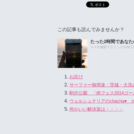
この記事も読んでみませんか？
たった2時間であな
スマホ撮影テクニック＆加工教室
お詫び
サーファー御用達：茨城・大洗
駒沢公園 「肉フェス2014
ウェルシュテリアのchacha♥
何かいい解決策は・・・・