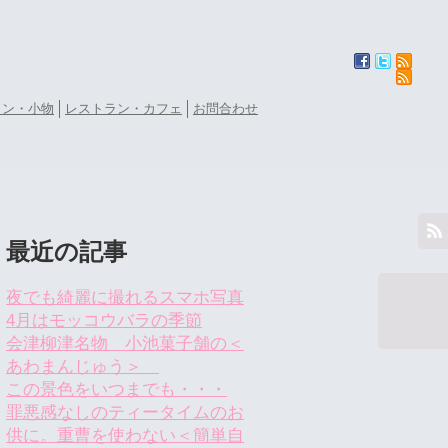
ョン・小物
レストラン・カフェ
お問合わせ
最近の記事
夜でも綺麗に撮れるスマホ写真
4月はモッコウバラの季節
会津柳津名物 小池菓子舗の＜
あわまんじゅう＞
この景色をいつまでも・・・
罪悪感なしのティータイムのお
供に。重曹を使わない＜簡単自