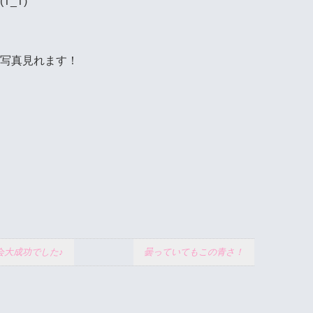
_T)
omなら写真見れます！
会大成功でした♪
曇っていてもこの青さ！