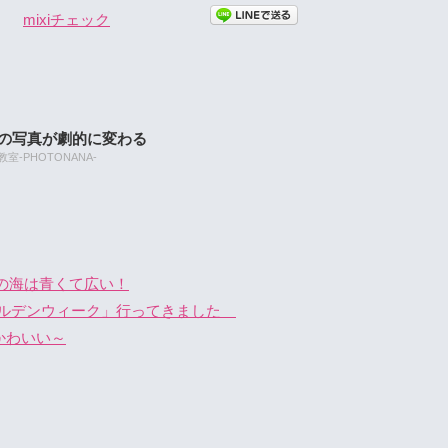
mixiチェック
たの写真が劇的に変わる
-PHOTONANA-
の海は青くて広い！
ゴールデンウィーク」行ってきました
 かわいい～