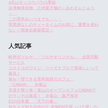
4月はモッコウバラの季節
会津柳津名物 小池菓子舗の＜あわまんじゅう
＞
この景色をいつまでも・・・
罪悪感なしのティータイムのお供に。重曹を使わ
ない＜簡単自家製黒豆＞
人気記事
軽井沢ツルヤ 「ツルヤオリジナル」 全国宅配
サービス
コストコのワイン リーズナブルで美味しいって
最高！
海を一望できる景色抜群のカフェ
「CABAN」 ＠葉山
見渡す限り海！葉山のオープンカフェCABANで
のランチは最高！ ＠葉山・森戸海岸
幻の日本酒 「天下の春」
知る人ぞ知る自由が丘 老舗PATE屋（パテ屋）の