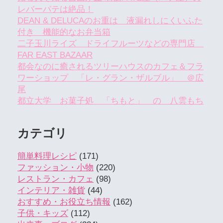
レバーパテは絶品！
DEAN & DELUCAのお重は 液漏れしにくいふた
付き 機能的なお弁当箱
二子玉川ライズ ドライフルーツなどの専門店
FAR EAST BAZAAR
都会なのに癒されるツリーハウスのカフェ＆フラ
ワーショップ 「レ・グラン・ザルブル」 ＠広
尾
都立大学 お菓子処 「ちもと」 の 八雲もち
カテゴリ
簡単料理レシピ
(171)
ファッション・小物
(220)
レストラン・カフェ
(98)
インテリア・雑貨
(44)
おすすめ・お役立ち情報
(162)
子供・キッズ
(112)