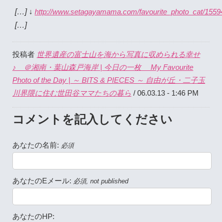
[…] ↓
http://www.setagayamama.com/favourite_photo_cat/1559
[…]
世界遺産の富士山を海から写真に収められる幸せ
投稿者
♪ ＠湘南・葉山森戸海岸 | 今日の一枚 My Favourite
Photo of the Day | ～ BITS & PIECES ～ 自由が丘・二子玉
川界隈に住む世田谷ママたちの暮ら
/ 06.03.13 - 1:46 PM
コメントを記入してください
あなたの名前:
必須
あなたのEメール:
必須, not published
あなたのHP: