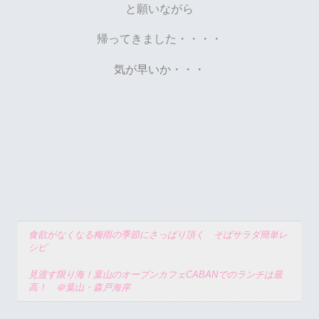
と願いながら
帰ってきました・・・・
気が早いか・・・
食欲がなくなる梅雨の季節にさっぱり頂く そばサラダ簡単レ
シピ
見渡す限り海！葉山のオープンカフェCABANでのランチは最
高！ ＠葉山・森戸海岸