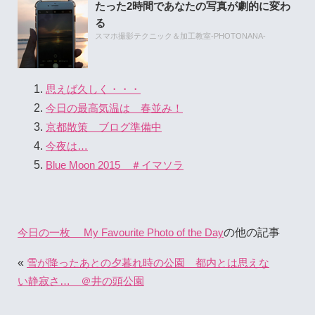
たった2時間であなたの写真が劇的に変わ
る
スマホ撮影テクニック＆加工教室-PHOTONANA-
思えば久しく・・・
今日の最高気温は 春並み！
京都散策 ブログ準備中
今夜は…
Blue Moon 2015 ＃イマソラ
の他の記事
今日の一枚 My Favourite Photo of the Day
«
雪が降ったあとの夕暮れ時の公園 都内とは思えな
い静寂さ… ＠井の頭公園