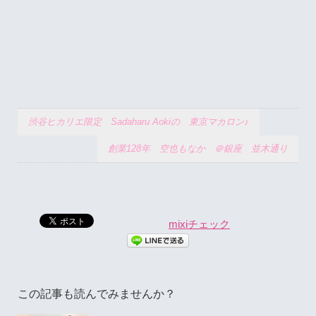
渋谷ヒカリエ限定 Sadaharu Aokiの 東京マカロン♪
創業128年 空也もなか ＠銀座 並木通り
mixiチェック
この記事も読んでみませんか？