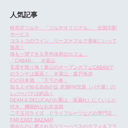
人気記事
軽井沢ツルヤ 「ツルヤオリジナル」 全国宅配
サービス
コストコのワイン リーズナブルで美味しいって
最高！
海を一望できる景色抜群のカフェ
「CABAN」 ＠葉山
見渡す限り海！葉山のオープンカフェCABANで
のランチは最高！ ＠葉山・森戸海岸
幻の日本酒 「天下の春」
知る人ぞ知る自由が丘 老舗PATE屋（パテ屋）の
レバーパテは絶品！
DEAN & DELUCAのお重は 液漏れしにくいふた
付き 機能的なお弁当箱
二子玉川ライズ ドライフルーツなどの専門店
FAR EAST BAZAAR
都会なのに癒されるツリーハウスのカフェ＆フラ