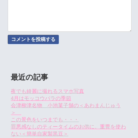
最近の記事
夜でも綺麗に撮れるスマホ写真
4月はモッコウバラの季節
会津柳津名物 小池菓子舗の＜あわまんじゅう
＞
この景色をいつまでも・・・
罪悪感なしのティータイムのお供に。重曹を使わ
ない＜簡単自家製黒豆＞