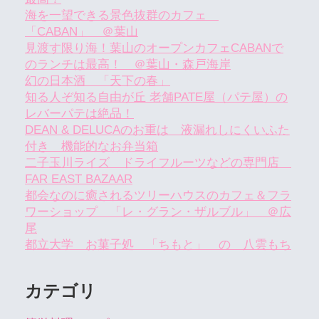
海を一望できる景色抜群のカフェ
「CABAN」 ＠葉山
見渡す限り海！葉山のオープンカフェCABANで
のランチは最高！ ＠葉山・森戸海岸
幻の日本酒 「天下の春」
知る人ぞ知る自由が丘 老舗PATE屋（パテ屋）の
レバーパテは絶品！
DEAN & DELUCAのお重は 液漏れしにくいふた
付き 機能的なお弁当箱
二子玉川ライズ ドライフルーツなどの専門店
FAR EAST BAZAAR
都会なのに癒されるツリーハウスのカフェ＆フラ
ワーショップ 「レ・グラン・ザルブル」 ＠広
尾
都立大学 お菓子処 「ちもと」 の 八雲もち
カテゴリ