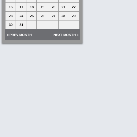
16
17
18
19
20
21
22
23
24
25
26
27
28
29
30
31
« PREV MONTH
NEXT MONTH »