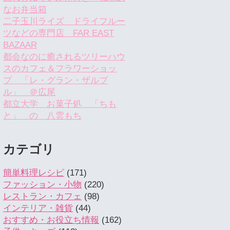
なお弁当箱
二子玉川ライズ ドライフルー
ツなどの専門店 FAR EAST
BAZAAR
都会なのに癒されるツリーハウ
スのカフェ＆フラワーショッ
プ 「レ・グラン・ザルブ
ル」 ＠広尾
都立大学 お菓子処 「ちも
と」 の 八雲もち
カテゴリ
簡単料理レシピ
(171)
ファッション・小物
(220)
レストラン・カフェ
(98)
インテリア・雑貨
(44)
おすすめ・お役立ち情報
(162)