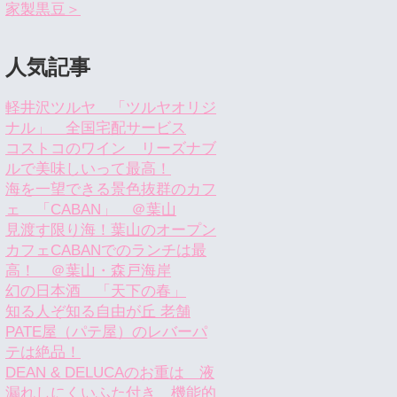
家製黒豆＞
人気記事
軽井沢ツルヤ 「ツルヤオリジ
ナル」 全国宅配サービス
コストコのワイン リーズナブ
ルで美味しいって最高！
海を一望できる景色抜群のカフ
ェ 「CABAN」 ＠葉山
見渡す限り海！葉山のオープン
カフェCABANでのランチは最
高！ ＠葉山・森戸海岸
幻の日本酒 「天下の春」
知る人ぞ知る自由が丘 老舗
PATE屋（パテ屋）のレバーパ
テは絶品！
DEAN & DELUCAのお重は 液
漏れしにくいふた付き 機能的