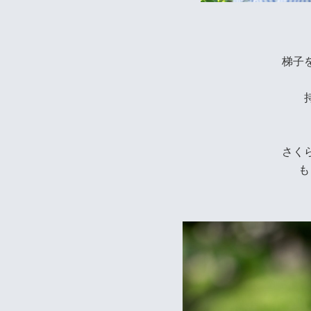
梯子
さく
も