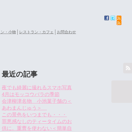
ョン・小物
レストラン・カフェ
お問合わせ
最近の記事
夜でも綺麗に撮れるスマホ写真
4月はモッコウバラの季節
会津柳津名物 小池菓子舗の＜
あわまんじゅう＞
この景色をいつまでも・・・
罪悪感なしのティータイムのお
供に。重曹を使わない＜簡単自