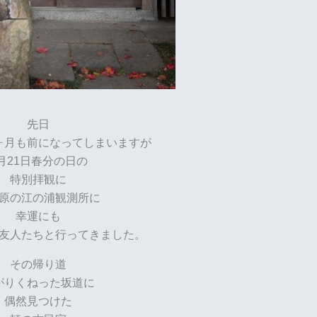
先日
ヶ月も前になってしまいますが
月21日春分の日の
特別拝観に
原の江の浦観測所に
幸運にも
友人たちと行ってきました。
その帰り道
がりくねった坂道に
偶然見つけた