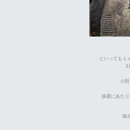
といっても１
3
小田
抽選にあたり
曲