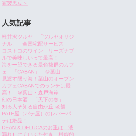
家製黒豆＞
人気記事
軽井沢ツルヤ 「ツルヤオリジ
ナル」 全国宅配サービス
コストコのワイン リーズナブ
ルで美味しいって最高！
海を一望できる景色抜群のカフ
ェ 「CABAN」 ＠葉山
見渡す限り海！葉山のオープン
カフェCABANでのランチは最
高！ ＠葉山・森戸海岸
幻の日本酒 「天下の春」
知る人ぞ知る自由が丘 老舗
PATE屋（パテ屋）のレバーパ
テは絶品！
DEAN & DELUCAのお重は 液
漏れしにくいふた付き 機能的