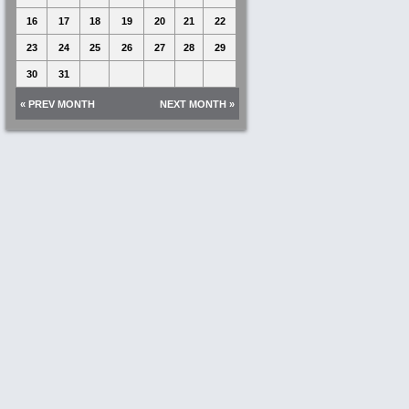
16
17
18
19
20
21
22
23
24
25
26
27
28
29
30
31
« PREV MONTH
NEXT MONTH »