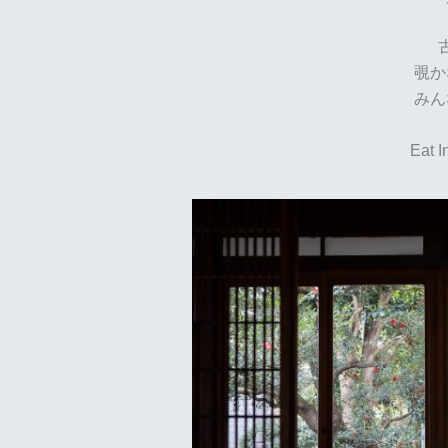
覗か
みん
Eat