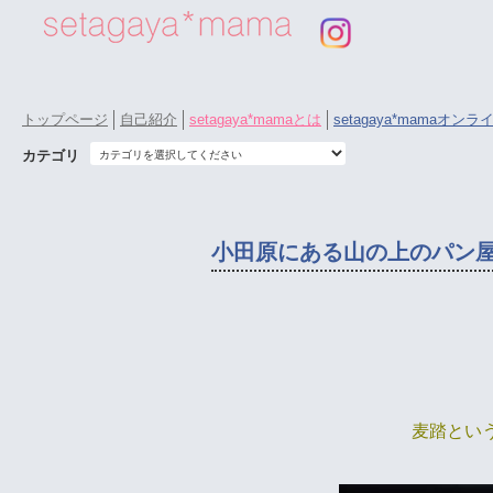
トップページ
自己紹介
setagaya*mamaとは
setagaya*mamaオン
カテゴリ
小田原にある山の上のパン
麦踏とい