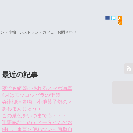
ョン・小物
レストラン・カフェ
お問合わせ
最近の記事
夜でも綺麗に撮れるスマホ写真
4月はモッコウバラの季節
会津柳津名物 小池菓子舗の＜
あわまんじゅう＞
この景色をいつまでも・・・
罪悪感なしのティータイムのお
供に。重曹を使わない＜簡単自