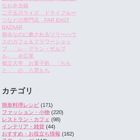
なお弁当箱
二子玉川ライズ ドライフルー
ツなどの専門店 FAR EAST
BAZAAR
都会なのに癒されるツリーハウ
スのカフェ＆フラワーショッ
プ 「レ・グラン・ザルブ
ル」 ＠広尾
都立大学 お菓子処 「ちも
と」 の 八雲もち
カテゴリ
簡単料理レシピ
(171)
ファッション・小物
(220)
レストラン・カフェ
(98)
インテリア・雑貨
(44)
おすすめ・お役立ち情報
(162)