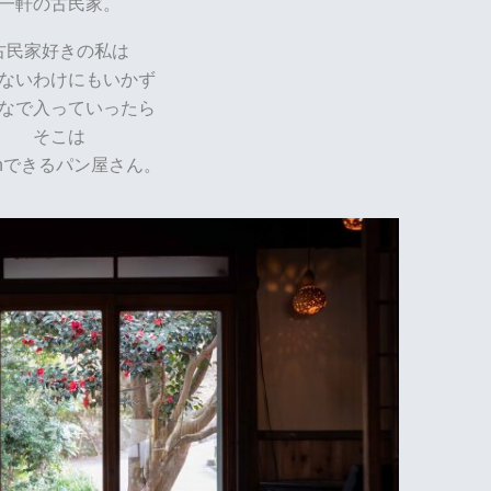
一軒の古民家。
古民家好きの私は
ないわけにもいかず
なで入っていったら
そこは
 Inできるパン屋さん。