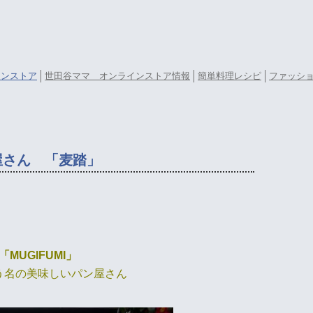
ラインストア
世田谷ママ オンラインストア情報
簡単料理レシピ
ファッシ
屋さん 「麦踏」
「MUGIFUMI」
う名の美味しいパン屋さん