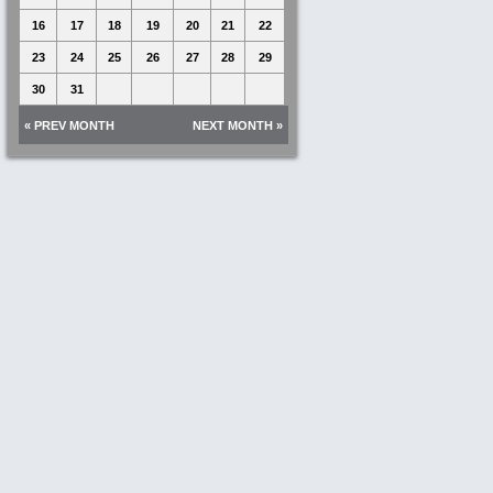
16
17
18
19
20
21
22
23
24
25
26
27
28
29
30
31
« PREV MONTH
NEXT MONTH »