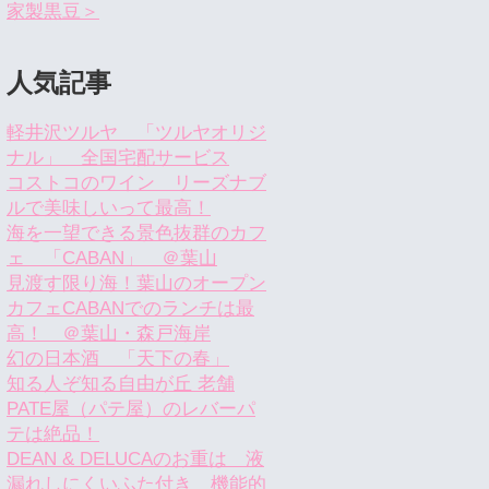
家製黒豆＞
人気記事
軽井沢ツルヤ 「ツルヤオリジ
ナル」 全国宅配サービス
コストコのワイン リーズナブ
ルで美味しいって最高！
海を一望できる景色抜群のカフ
ェ 「CABAN」 ＠葉山
見渡す限り海！葉山のオープン
カフェCABANでのランチは最
高！ ＠葉山・森戸海岸
幻の日本酒 「天下の春」
知る人ぞ知る自由が丘 老舗
PATE屋（パテ屋）のレバーパ
テは絶品！
DEAN & DELUCAのお重は 液
漏れしにくいふた付き 機能的