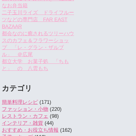
なお弁当箱
二子玉川ライズ ドライフルー
ツなどの専門店 FAR EAST
BAZAAR
都会なのに癒されるツリーハウ
スのカフェ＆フラワーショッ
プ 「レ・グラン・ザルブ
ル」 ＠広尾
都立大学 お菓子処 「ちも
と」 の 八雲もち
カテゴリ
簡単料理レシピ
(171)
ファッション・小物
(220)
レストラン・カフェ
(98)
インテリア・雑貨
(44)
おすすめ・お役立ち情報
(162)