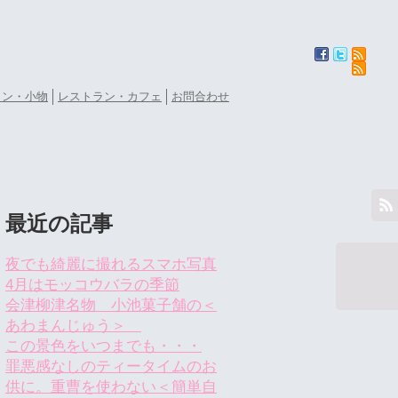
ョン・小物
レストラン・カフェ
お問合わせ
最近の記事
夜でも綺麗に撮れるスマホ写真
4月はモッコウバラの季節
会津柳津名物 小池菓子舗の＜
あわまんじゅう＞
この景色をいつまでも・・・
罪悪感なしのティータイムのお
供に。重曹を使わない＜簡単自