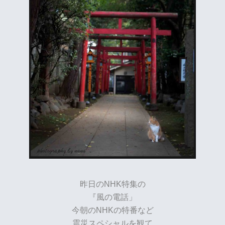
昨日のNHK特集の
『風の電話」
今朝のNHKの特番など
震災スペシャルを観て