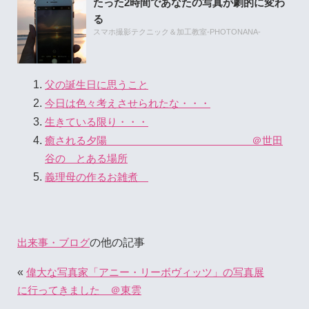
たった2時間であなたの写真が劇的に変わ
る
スマホ撮影テクニック＆加工教室-PHOTONANA-
父の誕生日に思うこと
今日は色々考えさせられたな・・・
生きている限り・・・
癒される夕陽 ＠世田
谷の とある場所
義理母の作るお雑煮
の他の記事
出来事・ブログ
«
偉大な写真家「アニー・リーボヴィッツ」の写真展
に行ってきました ＠東雲