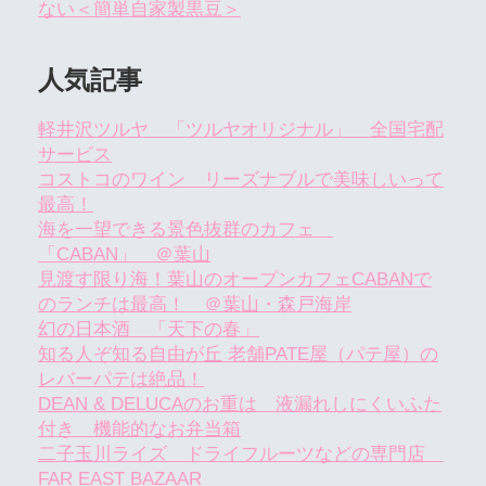
ない＜簡単自家製黒豆＞
人気記事
軽井沢ツルヤ 「ツルヤオリジナル」 全国宅配
サービス
コストコのワイン リーズナブルで美味しいって
最高！
海を一望できる景色抜群のカフェ
「CABAN」 ＠葉山
見渡す限り海！葉山のオープンカフェCABANで
のランチは最高！ ＠葉山・森戸海岸
幻の日本酒 「天下の春」
知る人ぞ知る自由が丘 老舗PATE屋（パテ屋）の
レバーパテは絶品！
DEAN & DELUCAのお重は 液漏れしにくいふた
付き 機能的なお弁当箱
二子玉川ライズ ドライフルーツなどの専門店
FAR EAST BAZAAR