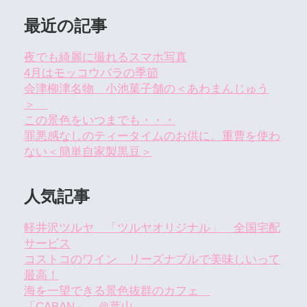
最近の記事
夜でも綺麗に撮れるスマホ写真
4月はモッコウバラの季節
会津柳津名物 小池菓子舗の＜あわまんじゅう
＞
この景色をいつまでも・・・
罪悪感なしのティータイムのお供に。重曹を使わ
ない＜簡単自家製黒豆＞
人気記事
軽井沢ツルヤ 「ツルヤオリジナル」 全国宅配
サービス
コストコのワイン リーズナブルで美味しいって
最高！
海を一望できる景色抜群のカフェ
「CABAN」 ＠葉山