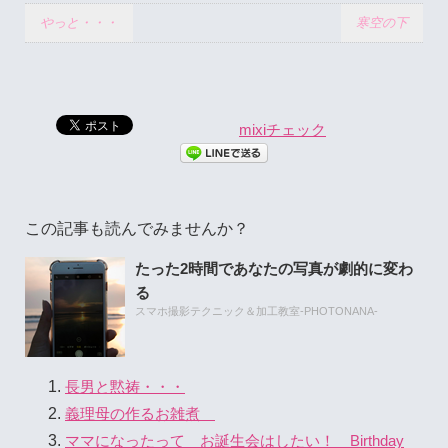
やっと・・・
寒空の下
mixiチェック
この記事も読んでみませんか？
たった2時間であなたの写真が劇的に変わ
る
スマホ撮影テクニック＆加工教室-PHOTONANA-
長男と黙祷・・・
義理母の作るお雑煮
ママになったって お誕生会はしたい！ Birthday