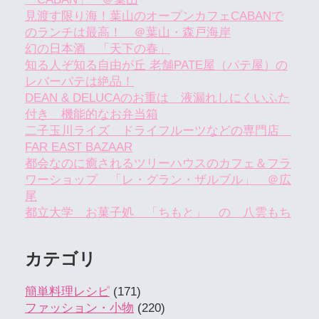
見渡す限り海！葉山のオープンカフェCABANで
のランチは最高！ ＠葉山・森戸海岸
幻の日本酒 「天下の春」
知る人ぞ知る自由が丘 老舗PATE屋（パテ屋）の
レバーパテは絶品！
DEAN & DELUCAのお重は 液漏れしにくいふた
付き 機能的なお弁当箱
二子玉川ライズ ドライフルーツなどの専門店
FAR EAST BAZAAR
都会なのに癒されるツリーハウスのカフェ＆フラ
ワーショップ 「レ・グラン・ザルブル」 ＠広
尾
都立大学 お菓子処 「ちもと」 の 八雲もち
カテゴリ
簡単料理レシピ
(171)
ファッション・小物
(220)