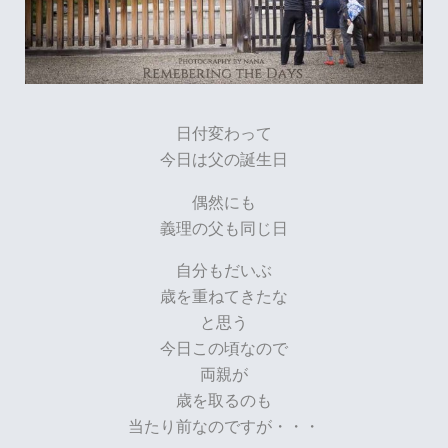
日付変わって
今日は父の誕生日
偶然にも
義理の父も同じ日
自分もだいぶ
歳を重ねてきたな
と思う
今日この頃なので
両親が
歳を取るのも
当たり前なのですが・・・