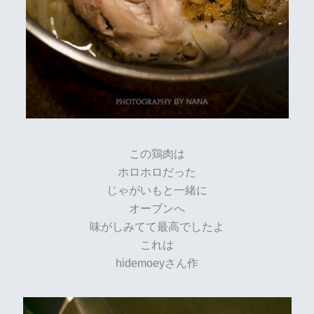
この鶏肉は
ホロホロだった
じゃがいもと一緒に
オーブンへ
味がしみてて最高でしたよ
これは
hidemoeyさん作