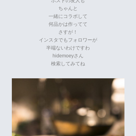
ホストの友人も
ちゃんと
一緒にコラボして
何品かは作ってて
さすが！
インスタでもフォロワーが
半端ないわけですわ
hidemoeyさん
検索してみてね