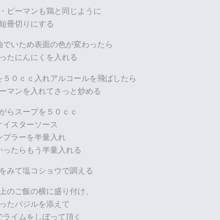
・ピーマンも鶏と同じように
短冊切りにする
油でいため表面の色が変わったら
ったにんにくを入れる
を５０ｃｃ入れアルコールを飛ばしたら
ーマンを入れてさっと炒める
がらスープを５０ｃｃ
オイスターソース
ンプラーを半量入れ
かったらもう半量入れる
をみて塩コショウで調える
上のご飯の横に盛り付け、
ったバジルを添えて
でライムをしぼって頂く