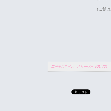
（ご飯は
二子玉川ライズ オリーヴォ（OLiVO)