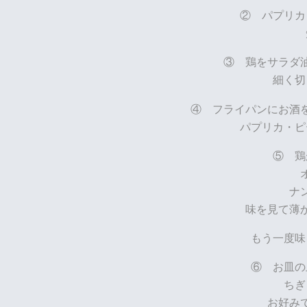
② パプリカ
③ 鶏をサラダ
細く切
④ フライパンにお酒
パプリカ・ピ
⑤ 鶏
ナ
味を見て薄
もう一度味
⑥ お皿の
ちぎ
お好み