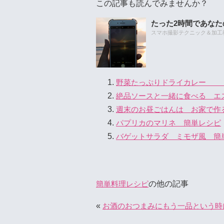
この記事も読んでみませんか？
たった2時間であな
スマホ撮影テクニック＆加工教室
野菜たっぷりドライカレ
絶品ソースと一緒に食べる エ
週末のお昼ごはんは お家で作
パプリカのマリネ 簡単レシピ
バゲットサラダ ミモザ風 簡
の他の記事
簡単料理レシピ
«
お酒のおつまみにもう一品という時