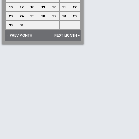
16
17
18
19
20
21
22
23
24
25
26
27
28
29
30
31
« PREV MONTH
NEXT MONTH »