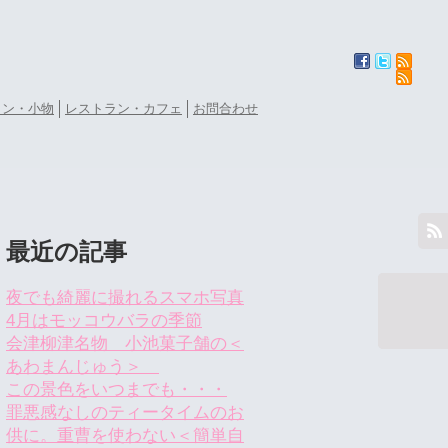
ョン・小物
レストラン・カフェ
お問合わせ
最近の記事
夜でも綺麗に撮れるスマホ写真
4月はモッコウバラの季節
会津柳津名物 小池菓子舗の＜
あわまんじゅう＞
この景色をいつまでも・・・
罪悪感なしのティータイムのお
供に。重曹を使わない＜簡単自