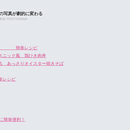
たの写真が劇的に変わる
-PHOTONANA-
ー 簡単レシピ
スニック風 鶏ひき肉丼
る あっさりオイスター焼きそば
単レシピ
に簡単便利！