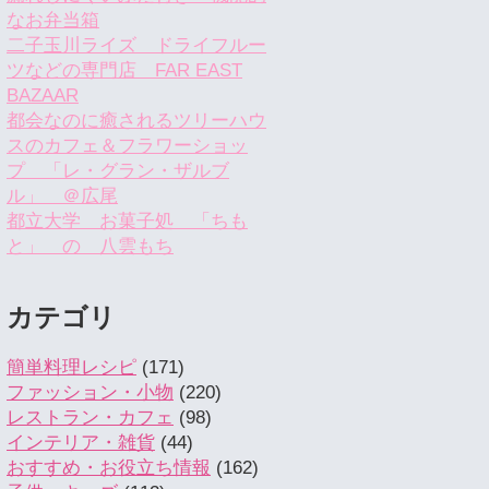
なお弁当箱
二子玉川ライズ ドライフルー
ツなどの専門店 FAR EAST
BAZAAR
都会なのに癒されるツリーハウ
スのカフェ＆フラワーショッ
プ 「レ・グラン・ザルブ
ル」 ＠広尾
都立大学 お菓子処 「ちも
と」 の 八雲もち
カテゴリ
簡単料理レシピ
(171)
ファッション・小物
(220)
レストラン・カフェ
(98)
インテリア・雑貨
(44)
おすすめ・お役立ち情報
(162)