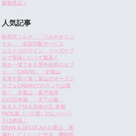
家製黒豆＞
人気記事
軽井沢ツルヤ 「ツルヤオリジ
ナル」 全国宅配サービス
コストコのワイン リーズナブ
ルで美味しいって最高！
海を一望できる景色抜群のカフ
ェ 「CABAN」 ＠葉山
見渡す限り海！葉山のオープン
カフェCABANでのランチは最
高！ ＠葉山・森戸海岸
幻の日本酒 「天下の春」
知る人ぞ知る自由が丘 老舗
PATE屋（パテ屋）のレバーパ
テは絶品！
DEAN & DELUCAのお重は 液
漏れしにくいふた付き 機能的