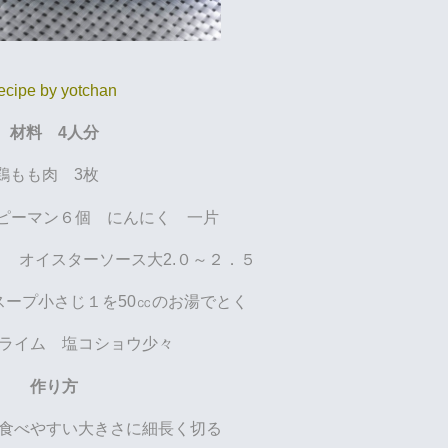
ecipe by yotchan
材料 4人分
鶏もも肉 3枚
 ピーマン６個 にんにく 一片
１ オイスターソース大2.０～２．５
ープ小さじ１を50㏄のお湯でとく
ライム 塩コショウ少々
作り方
食べやすい大きさに細長く切る