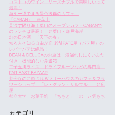
コストコのワイン リーズナブルで美味しいって
最高！
海を一望できる景色抜群のカフェ
「CABAN」 ＠葉山
見渡す限り海！葉山のオープンカフェCABANで
のランチは最高！ ＠葉山・森戸海岸
幻の日本酒 「天下の春」
知る人ぞ知る自由が丘 老舗PATE屋（パテ屋）の
レバーパテは絶品！
DEAN & DELUCAのお重は 液漏れしにくいふた
付き 機能的なお弁当箱
二子玉川ライズ ドライフルーツなどの専門店
FAR EAST BAZAAR
都会なのに癒されるツリーハウスのカフェ＆フラ
ワーショップ 「レ・グラン・ザルブル」 ＠広
尾
都立大学 お菓子処 「ちもと」 の 八雲もち
カテゴリ