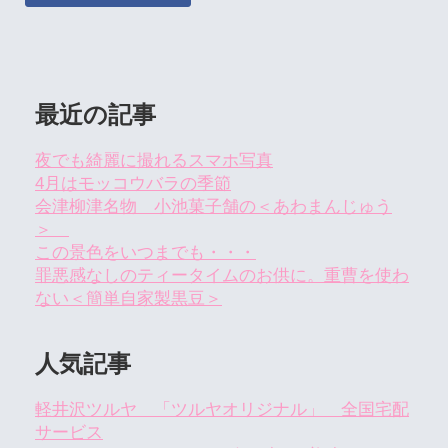
最近の記事
夜でも綺麗に撮れるスマホ写真
4月はモッコウバラの季節
会津柳津名物 小池菓子舗の＜あわまんじゅう
＞
この景色をいつまでも・・・
罪悪感なしのティータイムのお供に。重曹を使わ
ない＜簡単自家製黒豆＞
人気記事
軽井沢ツルヤ 「ツルヤオリジナル」 全国宅配
サービス