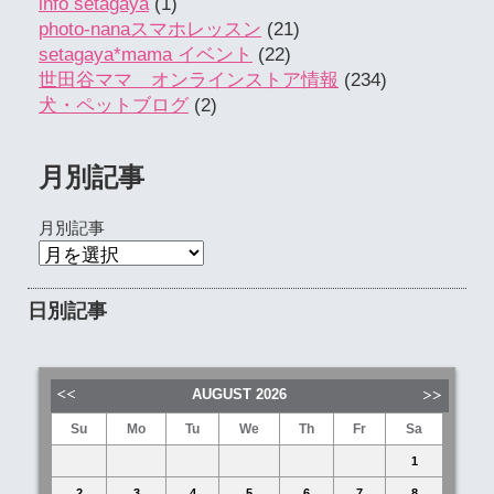
info setagaya
(1)
photo-nanaスマホレッスン
(21)
setagaya*mama イベント
(22)
世田谷ママ オンラインストア情報
(234)
犬・ペットブログ
(2)
月別記事
月別記事
日別記事
AUGUST
2026
Su
Mo
Tu
We
Th
Fr
Sa
1
2
3
4
5
6
7
8