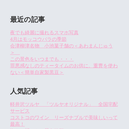
最近の記事
夜でも綺麗に撮れるスマホ写真
4月はモッコウバラの季節
会津柳津名物 小池菓子舗の＜あわまんじゅう
＞
この景色をいつまでも・・・
罪悪感なしのティータイムのお供に。重曹を使わ
ない＜簡単自家製黒豆＞
人気記事
軽井沢ツルヤ 「ツルヤオリジナル」 全国宅配
サービス
コストコのワイン リーズナブルで美味しいって
最高！