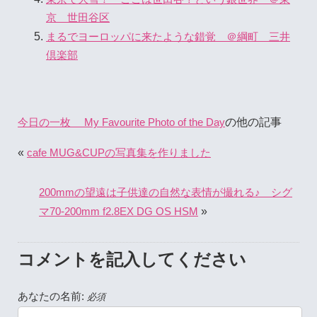
京 世田谷区
まるでヨーロッパに来たような錯覚 ＠綱町 三井
倶楽部
の他の記事
今日の一枚 My Favourite Photo of the Day
«
cafe MUG&CUPの写真集を作りました
200mmの望遠は子供達の自然な表情が撮れる♪ シグ
»
マ70-200mm f2.8EX DG OS HSM
コメントを記入してください
あなたの名前:
必須