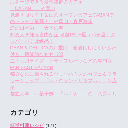
海を一望できる景色抜群のカフェ
「CABAN」 ＠葉山
見渡す限り海！葉山のオープンカフェCABANで
のランチは最高！ ＠葉山・森戸海岸
幻の日本酒 「天下の春」
知る人ぞ知る自由が丘 老舗PATE屋（パテ屋）の
レバーパテは絶品！
DEAN & DELUCAのお重は 液漏れしにくいふた
付き 機能的なお弁当箱
二子玉川ライズ ドライフルーツなどの専門店
FAR EAST BAZAAR
都会なのに癒されるツリーハウスのカフェ＆フラ
ワーショップ 「レ・グラン・ザルブル」 ＠広
尾
都立大学 お菓子処 「ちもと」 の 八雲もち
カテゴリ
簡単料理レシピ
(171)