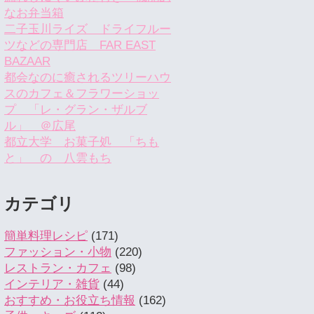
なお弁当箱
二子玉川ライズ ドライフルー
ツなどの専門店 FAR EAST
BAZAAR
都会なのに癒されるツリーハウ
スのカフェ＆フラワーショッ
プ 「レ・グラン・ザルブ
ル」 ＠広尾
都立大学 お菓子処 「ちも
と」 の 八雲もち
カテゴリ
簡単料理レシピ
(171)
ファッション・小物
(220)
レストラン・カフェ
(98)
インテリア・雑貨
(44)
おすすめ・お役立ち情報
(162)