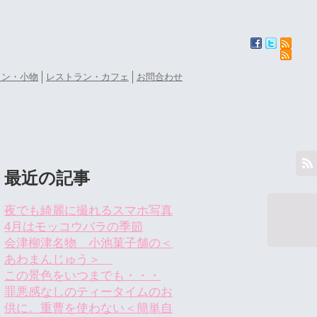
ョン・小物
レストラン・カフェ
お問合わせ
最近の記事
夜でも綺麗に撮れるスマホ写真
4月はモッコウバラの季節
会津柳津名物 小池菓子舗の＜
あわまんじゅう＞
この景色をいつまでも・・・
罪悪感なしのティータイムのお
供に。重曹を使わない＜簡単自