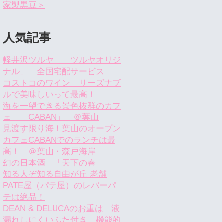
家製黒豆＞
人気記事
軽井沢ツルヤ 「ツルヤオリジ
ナル」 全国宅配サービス
コストコのワイン リーズナブ
ルで美味しいって最高！
海を一望できる景色抜群のカフ
ェ 「CABAN」 ＠葉山
見渡す限り海！葉山のオープン
カフェCABANでのランチは最
高！ ＠葉山・森戸海岸
幻の日本酒 「天下の春」
知る人ぞ知る自由が丘 老舗
PATE屋（パテ屋）のレバーパ
テは絶品！
DEAN & DELUCAのお重は 液
漏れしにくいふた付き 機能的