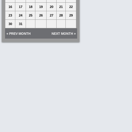
16
17
18
19
20
21
22
23
24
25
26
27
28
29
30
31
« PREV MONTH
NEXT MONTH »