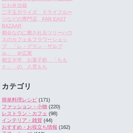
なお弁当箱
二子玉川ライズ ドライフルー
ツなどの専門店 FAR EAST
BAZAAR
都会なのに癒されるツリーハウ
スのカフェ＆フラワーショッ
プ 「レ・グラン・ザルブ
ル」 ＠広尾
都立大学 お菓子処 「ちも
と」 の 八雲もち
カテゴリ
簡単料理レシピ
(171)
ファッション・小物
(220)
レストラン・カフェ
(98)
インテリア・雑貨
(44)
おすすめ・お役立ち情報
(162)