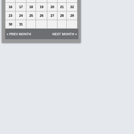
16
17
18
19
20
21
22
23
24
25
26
27
28
29
30
31
« PREV MONTH
NEXT MONTH »