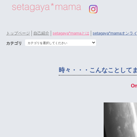
トップページ
自己紹介
setagaya*mamaとは
setagaya*mamaオン
カテゴリ
時々・・・こんなことして
On