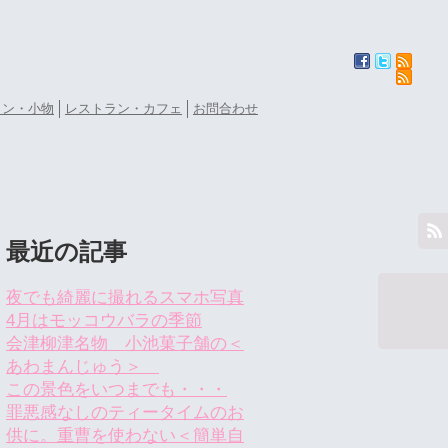
ョン・小物
レストラン・カフェ
お問合わせ
最近の記事
夜でも綺麗に撮れるスマホ写真
4月はモッコウバラの季節
会津柳津名物 小池菓子舗の＜
あわまんじゅう＞
この景色をいつまでも・・・
罪悪感なしのティータイムのお
供に。重曹を使わない＜簡単自