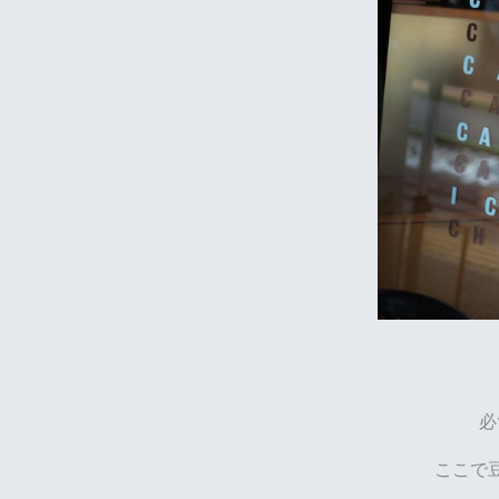
必
ここで