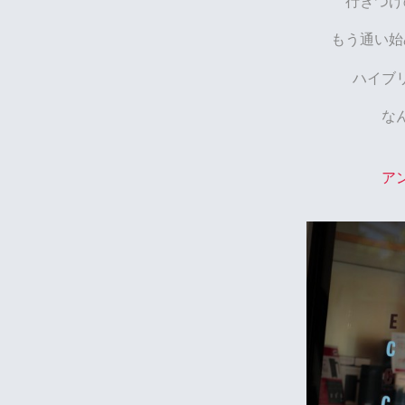
行きつけ
もう通い始
ハイブ
な
ア