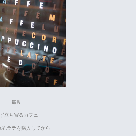
毎度
ず立ち寄るカフェ
豆乳ラテを購入してから