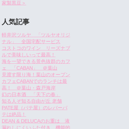
家製黒豆＞
人気記事
軽井沢ツルヤ 「ツルヤオリジ
ナル」 全国宅配サービス
コストコのワイン リーズナブ
ルで美味しいって最高！
海を一望できる景色抜群のカフ
ェ 「CABAN」 ＠葉山
見渡す限り海！葉山のオープン
カフェCABANでのランチは最
高！ ＠葉山・森戸海岸
幻の日本酒 「天下の春」
知る人ぞ知る自由が丘 老舗
PATE屋（パテ屋）のレバーパ
テは絶品！
DEAN & DELUCAのお重は 液
漏れしにくいふた付き 機能的