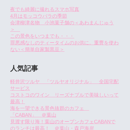
夜でも綺麗に撮れるスマホ写真
4月はモッコウバラの季節
会津柳津名物 小池菓子舗の＜あわまんじゅう
＞
この景色をいつまでも・・・
罪悪感なしのティータイムのお供に。重曹を使わ
ない＜簡単自家製黒豆＞
人気記事
軽井沢ツルヤ 「ツルヤオリジナル」 全国宅配
サービス
コストコのワイン リーズナブルで美味しいって
最高！
海を一望できる景色抜群のカフェ
「CABAN」 ＠葉山
見渡す限り海！葉山のオープンカフェCABANで
のランチは最高！ ＠葉山・森戸海岸