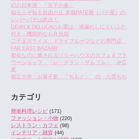
幻の日本酒 「天下の春」
知る人ぞ知る自由が丘 老舗PATE屋（パテ屋）の
レバーパテは絶品！
DEAN & DELUCAのお重は 液漏れしにくいふた
付き 機能的なお弁当箱
二子玉川ライズ ドライフルーツなどの専門店
FAR EAST BAZAAR
都会なのに癒されるツリーハウスのカフェ＆フラ
ワーショップ 「レ・グラン・ザルブル」 ＠広
尾
都立大学 お菓子処 「ちもと」 の 八雲もち
カテゴリ
簡単料理レシピ
(171)
ファッション・小物
(220)
レストラン・カフェ
(98)
インテリア・雑貨
(44)