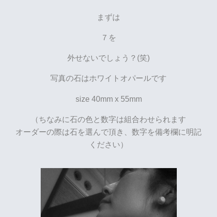
まずは
７を
外せないでしょう？(笑)
写真の石はホワイトオパールです
size 40mm x 55mm
（ちなみに石の色と数字は組合わせられます
オーダーの際は石を選んで頂き、数字を備考欄に明記
ください
）