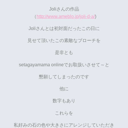
Joliさんの作品
（
http://www.ameblo.jp/joli-d-a/
)
Joliさんとは初対面だったこの日に
見せて頂いたこの素敵なブローチを
是非とも
setagayamama onlineでお取扱いさせて～と
懇願してしまったのです
他に
数字もあり
これらを
私好みの石の色や大きさにアレンジしていただき