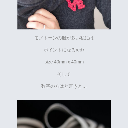
モノトーンの服が多い私には
ポイントになるred♪
size 40mm x 40mm
そして
数字の方はと言うと…