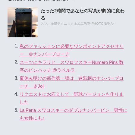
たった2時間であなたの写真が劇的に変わ
る
スマホ撮影テクニック＆加工教室-PHOTONANA-
私のファッションに必要なワンポイントアクセサリ
ー ＠ナンバーブローチ
スーツにキラリと スワロフスキーNumero Pins 数
字のピンバッチ @ラペルラ
夏休み明けの新作第一弾は 迷彩柄のナンバーブロ
ーチ ＠Joli
リクエストにお応えして 野球バージョンも作りま
した
La Perla スワロスキーのダブルナンバーピン 男性に
も女性にも♪