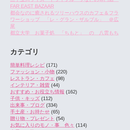
FAR EAST BAZAAR
都会なのに癒されるツリーハウスのカフェ＆フラ
ワーショップ 「レ・グラン・ザルブル」 ＠広
尾
都立大学 お菓子処 「ちもと」 の 八雲もち
カテゴリ
簡単料理レシピ
(171)
ファッション・小物
(220)
レストラン・カフェ
(98)
インテリア・雑貨
(44)
おすすめ・お役立ち情報
(162)
子供・キッズ
(112)
出来事・ブログ
(334)
手土産・お持たせ
(65)
贈り物・プレゼント
(54)
お気に入りのモノ・事 色々
(114)