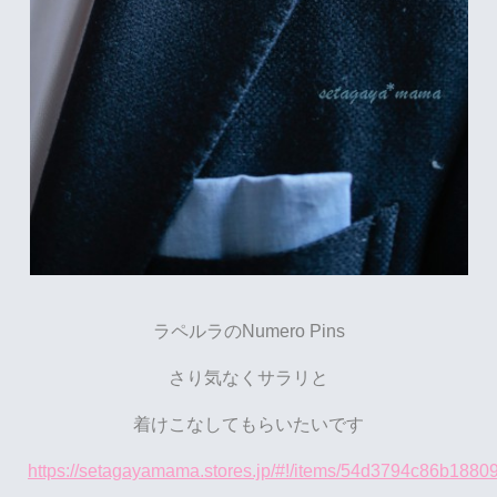
ラペルラのNumero Pins
さり気なくサラリと
着けこなしてもらいたいです
https://setagayamama.stores.jp/#!/items/54d3794c86b188