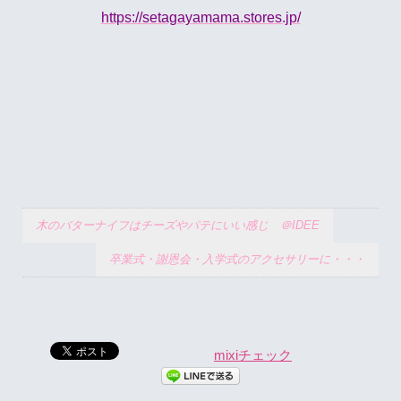
https://setagayamama.stores.jp/
木のバターナイフはチーズやパテにいい感じ ＠IDEE
卒業式・謝恩会・入学式のアクセサリーに・・・
mixiチェック