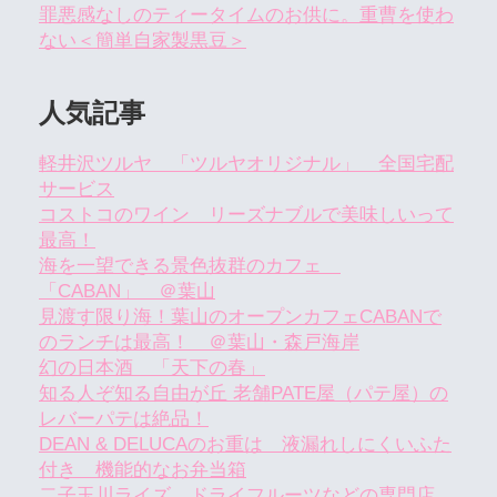
罪悪感なしのティータイムのお供に。重曹を使わ
ない＜簡単自家製黒豆＞
人気記事
軽井沢ツルヤ 「ツルヤオリジナル」 全国宅配
サービス
コストコのワイン リーズナブルで美味しいって
最高！
海を一望できる景色抜群のカフェ
「CABAN」 ＠葉山
見渡す限り海！葉山のオープンカフェCABANで
のランチは最高！ ＠葉山・森戸海岸
幻の日本酒 「天下の春」
知る人ぞ知る自由が丘 老舗PATE屋（パテ屋）の
レバーパテは絶品！
DEAN & DELUCAのお重は 液漏れしにくいふた
付き 機能的なお弁当箱
二子玉川ライズ ドライフルーツなどの専門店