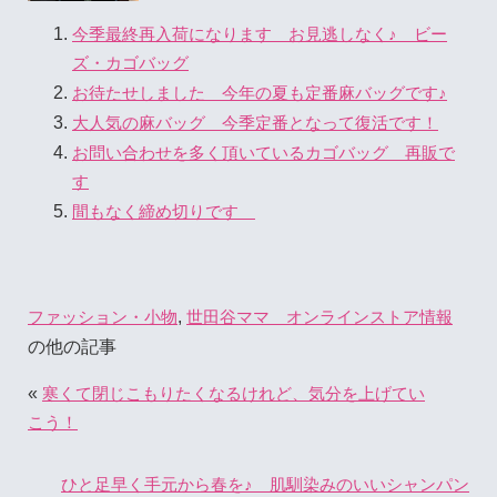
今季最終再入荷になります お見逃しなく♪ ビー
ズ・カゴバッグ
お待たせしました 今年の夏も定番麻バッグです♪
大人気の麻バッグ 今季定番となって復活です！
お問い合わせを多く頂いているカゴバッグ 再販で
す
間もなく締め切りです
,
ファッション・小物
世田谷ママ オンラインストア情報
の他の記事
«
寒くて閉じこもりたくなるけれど、気分を上げてい
こう！
ひと足早く手元から春を♪ 肌馴染みのいいシャンパン