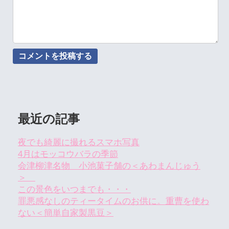
最近の記事
夜でも綺麗に撮れるスマホ写真
4月はモッコウバラの季節
会津柳津名物 小池菓子舗の＜あわまんじゅう
＞
この景色をいつまでも・・・
罪悪感なしのティータイムのお供に。重曹を使わ
ない＜簡単自家製黒豆＞