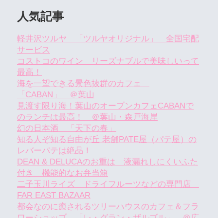
人気記事
軽井沢ツルヤ 「ツルヤオリジナル」 全国宅配
サービス
コストコのワイン リーズナブルで美味しいって
最高！
海を一望できる景色抜群のカフェ
「CABAN」 ＠葉山
見渡す限り海！葉山のオープンカフェCABANで
のランチは最高！ ＠葉山・森戸海岸
幻の日本酒 「天下の春」
知る人ぞ知る自由が丘 老舗PATE屋（パテ屋）の
レバーパテは絶品！
DEAN & DELUCAのお重は 液漏れしにくいふた
付き 機能的なお弁当箱
二子玉川ライズ ドライフルーツなどの専門店
FAR EAST BAZAAR
都会なのに癒されるツリーハウスのカフェ＆フラ
ワーショップ 「レ・グラン・ザルブル」 ＠広