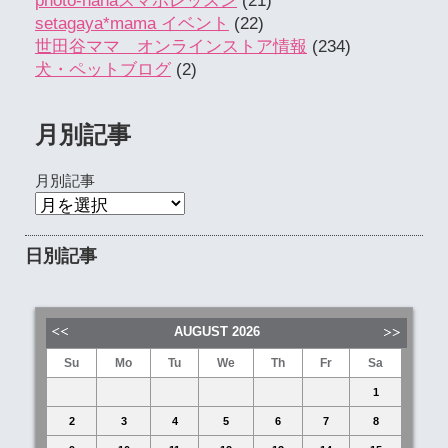
photo-nanaスマホレッスン
(21)
setagaya*mama イベント
(22)
世田谷ママ オンラインストア情報
(234)
犬・ペットブログ
(2)
月別記事
月別記事
日別記事
AUGUST
2026
Su
Mo
Tu
We
Th
Fr
Sa
1
2
3
4
5
6
7
8