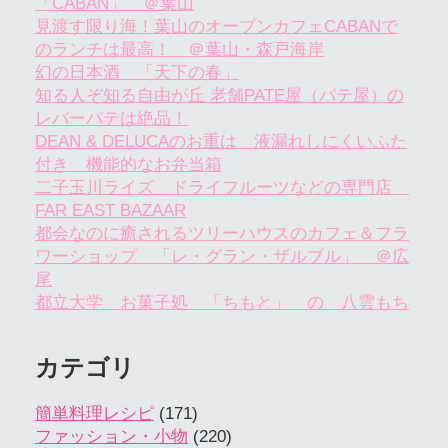
「CABAN」 ＠葉山
見渡す限り海！葉山のオープンカフェCABANで
のランチは最高！ ＠葉山・森戸海岸
幻の日本酒 「天下の春」
知る人ぞ知る自由が丘 老舗PATE屋（パテ屋）の
レバーパテは絶品！
DEAN & DELUCAのお重は 液漏れしにくいふた
付き 機能的なお弁当箱
二子玉川ライズ ドライフルーツなどの専門店
FAR EAST BAZAAR
都会なのに癒されるツリーハウスのカフェ＆フラ
ワーショップ 「レ・グラン・ザルブル」 ＠広
尾
都立大学 お菓子処 「ちもと」 の 八雲もち
カテゴリ
簡単料理レシピ
(171)
ファッション・小物
(220)