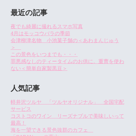
最近の記事
夜でも綺麗に撮れるスマホ写真
4月はモッコウバラの季節
会津柳津名物 小池菓子舗の＜あわまんじゅう
＞
この景色をいつまでも・・・
罪悪感なしのティータイムのお供に。重曹を使わ
ない＜簡単自家製黒豆＞
人気記事
軽井沢ツルヤ 「ツルヤオリジナル」 全国宅配
サービス
コストコのワイン リーズナブルで美味しいって
最高！
海を一望できる景色抜群のカフェ