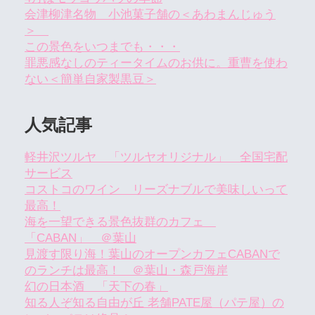
会津柳津名物 小池菓子舗の＜あわまんじゅう
＞
この景色をいつまでも・・・
罪悪感なしのティータイムのお供に。重曹を使わ
ない＜簡単自家製黒豆＞
人気記事
軽井沢ツルヤ 「ツルヤオリジナル」 全国宅配
サービス
コストコのワイン リーズナブルで美味しいって
最高！
海を一望できる景色抜群のカフェ
「CABAN」 ＠葉山
見渡す限り海！葉山のオープンカフェCABANで
のランチは最高！ ＠葉山・森戸海岸
幻の日本酒 「天下の春」
知る人ぞ知る自由が丘 老舗PATE屋（パテ屋）の