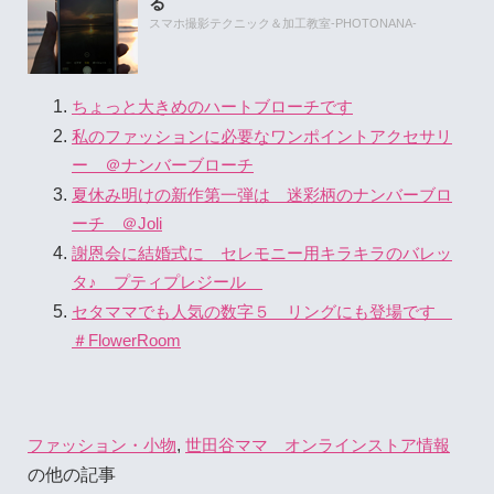
る
スマホ撮影テクニック＆加工教室-PHOTONANA-
ちょっと大きめのハートブローチです
私のファッションに必要なワンポイントアクセサリ
ー ＠ナンバーブローチ
夏休み明けの新作第一弾は 迷彩柄のナンバーブロ
ーチ ＠Joli
謝恩会に結婚式に セレモニー用キラキラのバレッ
タ♪ プティプレジール
セタママでも人気の数字５ リングにも登場です
＃FlowerRoom
,
ファッション・小物
世田谷ママ オンラインストア情報
の他の記事