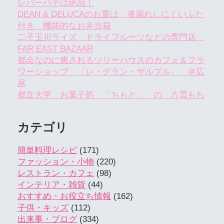
レバーパテは絶品！
DEAN & DELUCAのお重は 液漏れしにくいふた
付き 機能的なお弁当箱
二子玉川ライズ ドライフルーツなどの専門店
FAR EAST BAZAAR
都会なのに癒されるツリーハウスのカフェ＆フラ
ワーショップ 「レ・グラン・ザルブル」 ＠広
尾
都立大学 お菓子処 「ちもと」 の 八雲もち
カテゴリ
簡単料理レシピ
(171)
ファッション・小物
(220)
レストラン・カフェ
(98)
インテリア・雑貨
(44)
おすすめ・お役立ち情報
(162)
子供・キッズ
(112)
出来事・ブログ
(334)