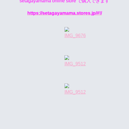
setagayamama online store で購入できます
https://setagayamama.stores.jp/#!/