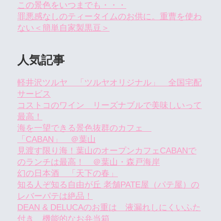
この景色をいつまでも・・・
罪悪感なしのティータイムのお供に。重曹を使わ
ない＜簡単自家製黒豆＞
人気記事
軽井沢ツルヤ 「ツルヤオリジナル」 全国宅配
サービス
コストコのワイン リーズナブルで美味しいって
最高！
海を一望できる景色抜群のカフェ
「CABAN」 ＠葉山
見渡す限り海！葉山のオープンカフェCABANで
のランチは最高！ ＠葉山・森戸海岸
幻の日本酒 「天下の春」
知る人ぞ知る自由が丘 老舗PATE屋（パテ屋）の
レバーパテは絶品！
DEAN & DELUCAのお重は 液漏れしにくいふた
付き 機能的なお弁当箱