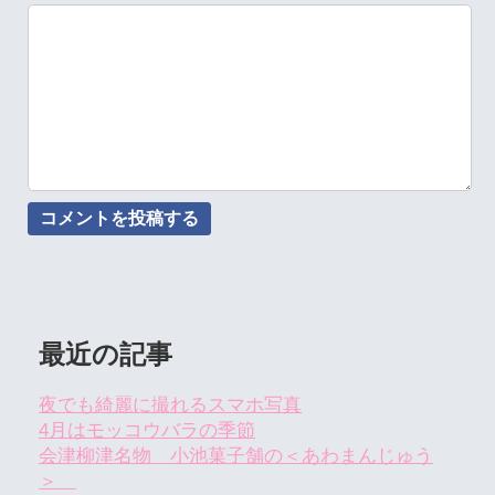
最近の記事
夜でも綺麗に撮れるスマホ写真
4月はモッコウバラの季節
会津柳津名物 小池菓子舗の＜あわまんじゅう
＞