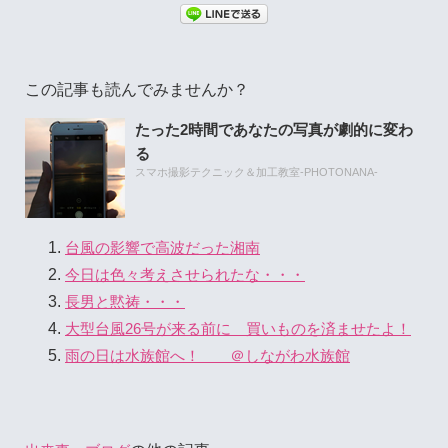
この記事も読んでみませんか？
たった2時間であなたの写真が劇的に変わ
る
スマホ撮影テクニック＆加工教室-PHOTONANA-
台風の影響で高波だった湘南
今日は色々考えさせられたな・・・
長男と黙祷・・・
大型台風26号が来る前に 買いものを済ませたよ！
雨の日は水族館へ！ ＠しながわ水族館