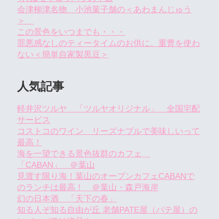
会津柳津名物 小池菓子舗の＜あわまんじゅう
＞
この景色をいつまでも・・・
罪悪感なしのティータイムのお供に。重曹を使わ
ない＜簡単自家製黒豆＞
人気記事
軽井沢ツルヤ 「ツルヤオリジナル」 全国宅配
サービス
コストコのワイン リーズナブルで美味しいって
最高！
海を一望できる景色抜群のカフェ
「CABAN」 ＠葉山
見渡す限り海！葉山のオープンカフェCABANで
のランチは最高！ ＠葉山・森戸海岸
幻の日本酒 「天下の春」
知る人ぞ知る自由が丘 老舗PATE屋（パテ屋）の