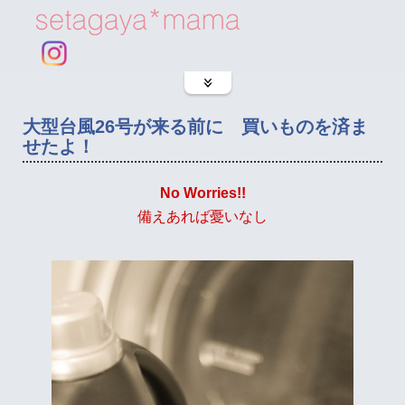
大型台風26号が来る前に 買いものを済ま
せたよ！
No Worries!!
備えあれば憂いなし