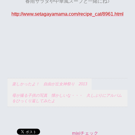
春雨サラダや中華風スープと一緒にね♪
http://www.setagayamama.com/recipe_cat/8961.html
楽しかったよ！ 自由が丘女神祭り 2013
母が撮る子供の写真 懐かしいな・・・ 久しぶりにアルバム
をひっくり返してみたよ
mixiチェック