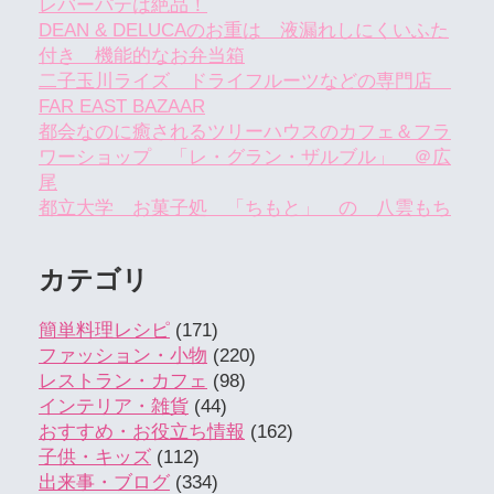
レバーパテは絶品！
DEAN & DELUCAのお重は 液漏れしにくいふた
付き 機能的なお弁当箱
二子玉川ライズ ドライフルーツなどの専門店
FAR EAST BAZAAR
都会なのに癒されるツリーハウスのカフェ＆フラ
ワーショップ 「レ・グラン・ザルブル」 ＠広
尾
都立大学 お菓子処 「ちもと」 の 八雲もち
カテゴリ
簡単料理レシピ
(171)
ファッション・小物
(220)
レストラン・カフェ
(98)
インテリア・雑貨
(44)
おすすめ・お役立ち情報
(162)
子供・キッズ
(112)
出来事・ブログ
(334)