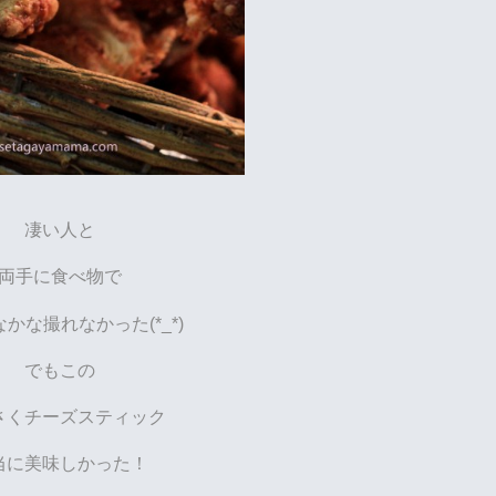
凄い人と
両手に食べ物で
かな撮れなかった(*_*)
でもこの
さくチーズスティック
当に美味しかった！