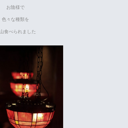
お陰様で
色々な種類を
山食べられました