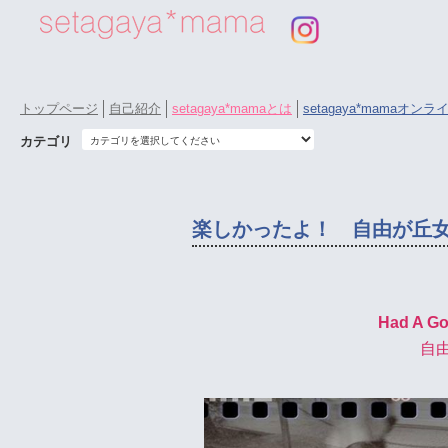
トップページ
自己紹介
setagaya*mamaとは
setagaya*mamaオン
カテゴリ
楽しかったよ！ 自由が丘女神
Had A G
自由