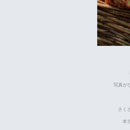
写真がな
さく
本