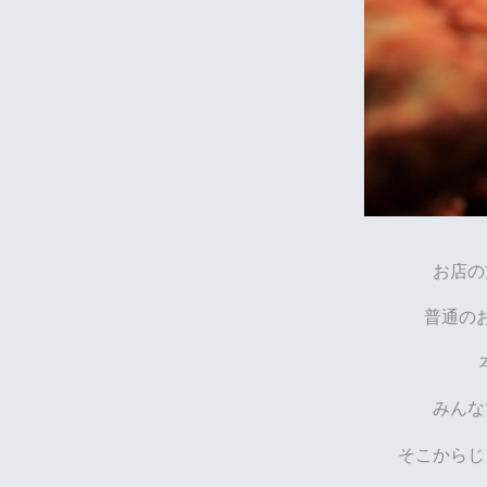
お店の
普通の
みんな
そこからじ