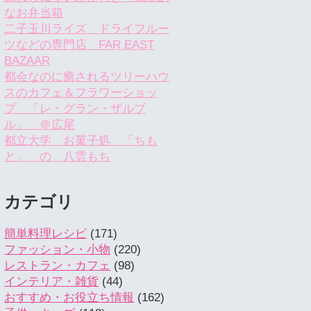
なお弁当箱
二子玉川ライズ ドライフルー
ツなどの専門店 FAR EAST
BAZAAR
都会なのに癒されるツリーハウ
スのカフェ＆フラワーショッ
プ 「レ・グラン・ザルブ
ル」 ＠広尾
都立大学 お菓子処 「ちも
と」 の 八雲もち
カテゴリ
簡単料理レシピ
(171)
ファッション・小物
(220)
レストラン・カフェ
(98)
インテリア・雑貨
(44)
おすすめ・お役立ち情報
(162)