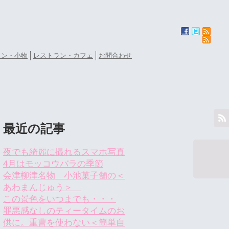
ョン・小物
レストラン・カフェ
お問合わせ
最近の記事
夜でも綺麗に撮れるスマホ写真
4月はモッコウバラの季節
会津柳津名物 小池菓子舗の＜
あわまんじゅう＞
この景色をいつまでも・・・
罪悪感なしのティータイムのお
供に。重曹を使わない＜簡単自