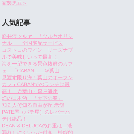
家製黒豆＞
人気記事
軽井沢ツルヤ 「ツルヤオリジ
ナル」 全国宅配サービス
コストコのワイン リーズナブ
ルで美味しいって最高！
海を一望できる景色抜群のカフ
ェ 「CABAN」 ＠葉山
見渡す限り海！葉山のオープン
カフェCABANでのランチは最
高！ ＠葉山・森戸海岸
幻の日本酒 「天下の春」
知る人ぞ知る自由が丘 老舗
PATE屋（パテ屋）のレバーパ
テは絶品！
DEAN & DELUCAのお重は 液
漏れしにくいふた付き 機能的