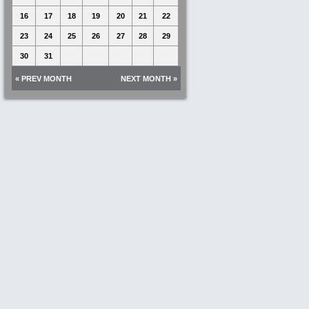
16
17
18
19
20
21
22
23
24
25
26
27
28
29
30
31
« PREV MONTH
NEXT MONTH »