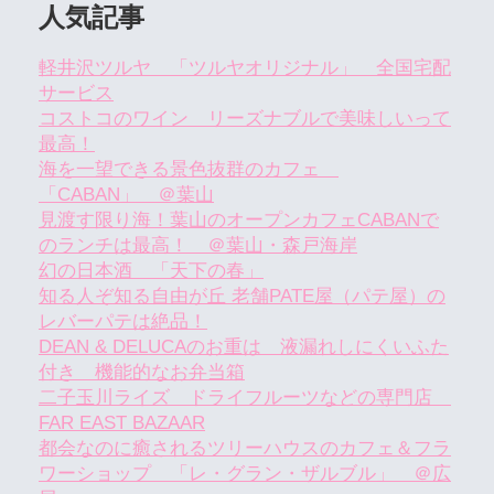
人気記事
軽井沢ツルヤ 「ツルヤオリジナル」 全国宅配
サービス
コストコのワイン リーズナブルで美味しいって
最高！
海を一望できる景色抜群のカフェ
「CABAN」 ＠葉山
見渡す限り海！葉山のオープンカフェCABANで
のランチは最高！ ＠葉山・森戸海岸
幻の日本酒 「天下の春」
知る人ぞ知る自由が丘 老舗PATE屋（パテ屋）の
レバーパテは絶品！
DEAN & DELUCAのお重は 液漏れしにくいふた
付き 機能的なお弁当箱
二子玉川ライズ ドライフルーツなどの専門店
FAR EAST BAZAAR
都会なのに癒されるツリーハウスのカフェ＆フラ
ワーショップ 「レ・グラン・ザルブル」 ＠広