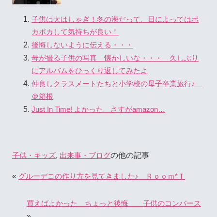
子供は大はしゃぎ！冬の海だって、日によってはポ
カポカして気持ちが良い！
後悔しないように伝える・・・
母が撮る子供の写真 懐かしいな・・・ 久しぶり
にアルバムをひっくり返してみたよ
仲良しクラスメートたちと小学校の母子卒業旅行♪
＠箱根
Just In Time! よかった さすがamazon…
,
の他の記事
子供・キッズ
出来事・ブログ
«
グルーデコの作り方を見てきました♪ Ｒｏｏｍ*Ｔ
買えばよかった ちょっと後悔 子供のコンバース
»