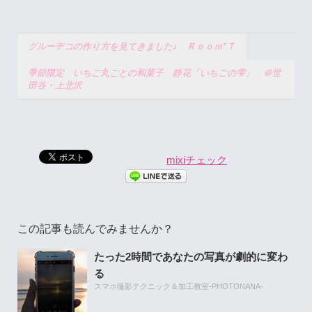
グルーデコの作り方を見てきました♪ Ｒｏｏｍ*Ｔ
季節限定 いちご丸ごとの和菓子 静花「いちごの雫」 ＠世
田谷・上北沢
mixiチェック
この記事も読んでみませんか？
たった2時間であなたの写真が劇的に変わ
る
スマホ撮影テクニック＆加工教室-PHOTONANA-