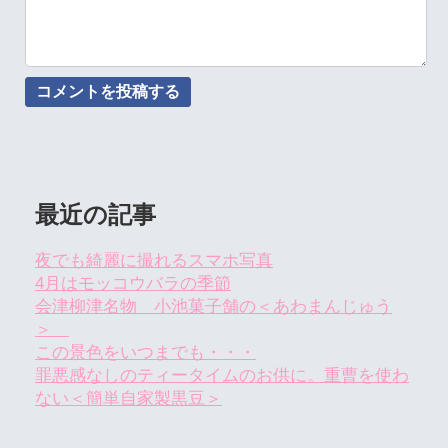
最近の記事
夜でも綺麗に撮れるスマホ写真
4月はモッコウバラの季節
会津柳津名物 小池菓子舗の＜あわまんじゅう
＞
この景色をいつまでも・・・
罪悪感なしのティータイムのお供に。重曹を使わ
ない＜簡単自家製黒豆＞