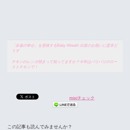
「永遠の幸せ」を意味するBaby Wreath 出産のお祝いに是非ど
うぞ
チキンのレンガ焼きって知ってますか？今年はパリパリのロー
ストチキンで！
mixiチェック
この記事も読んでみませんか？