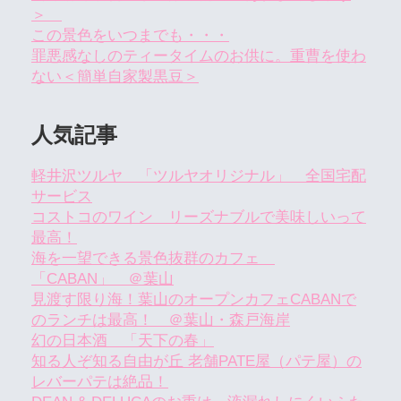
＞
この景色をいつまでも・・・
罪悪感なしのティータイムのお供に。重曹を使わ
ない＜簡単自家製黒豆＞
人気記事
軽井沢ツルヤ 「ツルヤオリジナル」 全国宅配
サービス
コストコのワイン リーズナブルで美味しいって
最高！
海を一望できる景色抜群のカフェ
「CABAN」 ＠葉山
見渡す限り海！葉山のオープンカフェCABANで
のランチは最高！ ＠葉山・森戸海岸
幻の日本酒 「天下の春」
知る人ぞ知る自由が丘 老舗PATE屋（パテ屋）の
レバーパテは絶品！