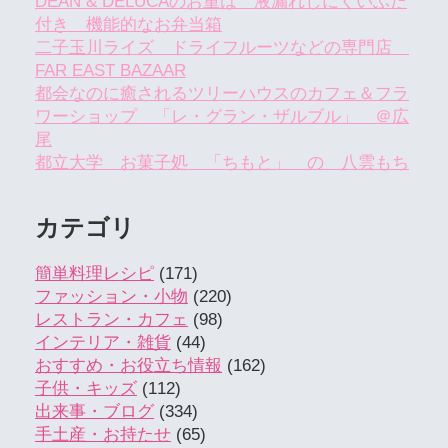
DEAN & DELUCAのお重は 液漏れしにくいふた
付き 機能的なお弁当箱
二子玉川ライズ ドライフルーツなどの専門店
FAR EAST BAZAAR
都会なのに癒されるツリーハウスのカフェ＆フラ
ワーショップ 「レ・グラン・ザルブル」 ＠広
尾
都立大学 お菓子処 「ちもと」 の 八雲もち
カテゴリ
簡単料理レシピ
(171)
ファッション・小物
(220)
レストラン・カフェ
(98)
インテリア・雑貨
(44)
おすすめ・お役立ち情報
(162)
子供・キッズ
(112)
出来事・ブログ
(334)
手土産・お持たせ
(65)