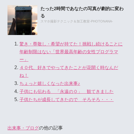
たった2時間であなたの写真が劇的に変わ
る
スマホ撮影テクニック＆加工教室-PHOTONANA-
驚き・尊敬し・希望が持てた！挑戦し続けることに
年齢制限はない「世界最高年齢の女性プログラマ
ー」
４０代、好きでやってきたことが花開く時なんだ
ね！
ちょっと嬉しくなった出来事♪
子供にも伝わる 「永遠の０」 観てきました
子供たちが成長してきたので そろそろ・・・
の他の記事
出来事・ブログ