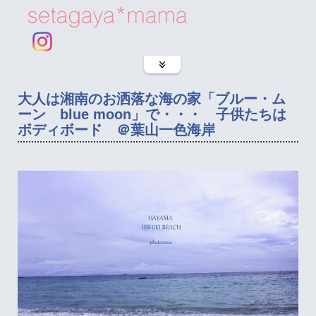
大人は湘南のお洒落な海の家「ブルー・ム
ーン blue moon」で・・・ 子供たちは
ボディボード ＠葉山一色海岸