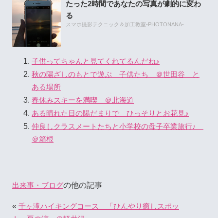
たった2時間であなたの写真が劇的に変わ
る
スマホ撮影テクニック＆加工教室-PHOTONANA-
子供ってちゃんと見てくれてるんだね♪
秋の陽ざしのもとで遊ぶ 子供たち ＠世田谷 と
ある場所
春休みスキーを満喫 ＠北海道
ある晴れた日の陽だまりで ひっそりとお花見♪
仲良しクラスメートたちと小学校の母子卒業旅行♪
＠箱根
の他の記事
出来事・ブログ
«
千ヶ滝ハイキングコース 「ひんやり癒しスポッ