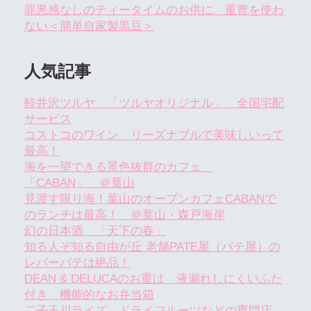
罪悪感なしのティータイムのお供に。重曹を使わ
ない＜簡単自家製黒豆＞
人気記事
軽井沢ツルヤ 「ツルヤオリジナル」 全国宅配
サービス
コストコのワイン リーズナブルで美味しいって
最高！
海を一望できる景色抜群のカフェ
「CABAN」 ＠葉山
見渡す限り海！葉山のオープンカフェCABANで
のランチは最高！ ＠葉山・森戸海岸
幻の日本酒 「天下の春」
知る人ぞ知る自由が丘 老舗PATE屋（パテ屋）の
レバーパテは絶品！
DEAN & DELUCAのお重は 液漏れしにくいふた
付き 機能的なお弁当箱
二子玉川ライズ ドライフルーツなどの専門店