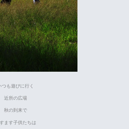
いつも遊びに行く
近所の広場
秋の到来で
すます子供たちは