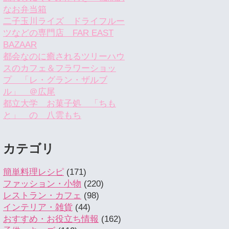
なお弁当箱
二子玉川ライズ ドライフルー
ツなどの専門店 FAR EAST
BAZAAR
都会なのに癒されるツリーハウ
スのカフェ＆フラワーショッ
プ 「レ・グラン・ザルブ
ル」 ＠広尾
都立大学 お菓子処 「ちも
と」 の 八雲もち
カテゴリ
簡単料理レシピ
(171)
ファッション・小物
(220)
レストラン・カフェ
(98)
インテリア・雑貨
(44)
おすすめ・お役立ち情報
(162)