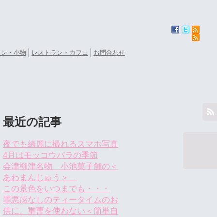
ョン・小物
レストラン・カフェ
お問合わせ
最近の記事
夜でも綺麗に撮れるスマホ写真
4月はモッコウバラの季節
会津柳津名物 小池菓子舗の＜
あわまんじゅう＞
この景色をいつまでも・・・
罪悪感なしのティータイムのお
供に。重曹を使わない＜簡単自