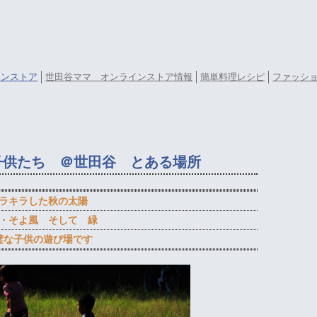
ラインストア
世田谷ママ オンラインストア情報
簡単料理レシピ
ファッシ
子供たち ＠世田谷 とある場所
ラキラした秋の太陽
・そよ風 そして 緑
璧な子供の遊び場です