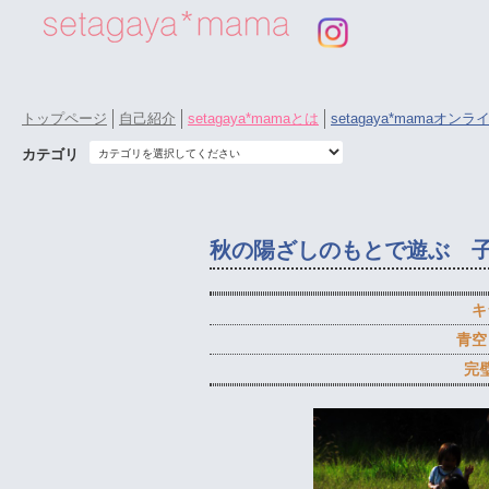
トップページ
自己紹介
setagaya*mamaとは
setagaya*mamaオン
カテゴリ
秋の陽ざしのもとで遊ぶ 
キ
青空
完