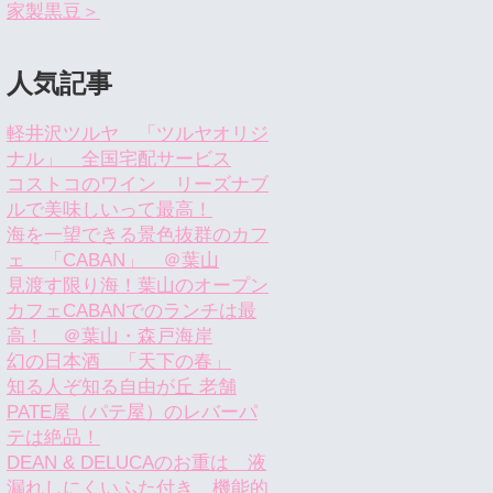
家製黒豆＞
人気記事
軽井沢ツルヤ 「ツルヤオリジ
ナル」 全国宅配サービス
コストコのワイン リーズナブ
ルで美味しいって最高！
海を一望できる景色抜群のカフ
ェ 「CABAN」 ＠葉山
見渡す限り海！葉山のオープン
カフェCABANでのランチは最
高！ ＠葉山・森戸海岸
幻の日本酒 「天下の春」
知る人ぞ知る自由が丘 老舗
PATE屋（パテ屋）のレバーパ
テは絶品！
DEAN & DELUCAのお重は 液
漏れしにくいふた付き 機能的