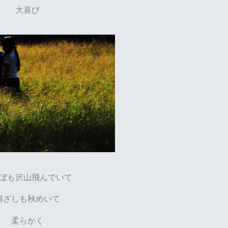
大喜び
ぼも沢山飛んでいて
陽ざしも秋めいて
柔らかく