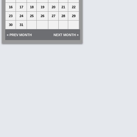
16
17
18
19
20
21
22
23
24
25
26
27
28
29
30
31
« PREV MONTH
NEXT MONTH »