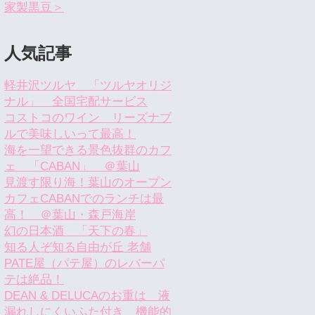
家製黒豆＞
人気記事
軽井沢ツルヤ 「ツルヤオリジ
ナル」 全国宅配サービス
コストコのワイン リーズナブ
ルで美味しいって最高！
海を一望できる景色抜群のカフ
ェ 「CABAN」 ＠葉山
見渡す限り海！葉山のオープン
カフェCABANでのランチは最
高！ ＠葉山・森戸海岸
幻の日本酒 「天下の春」
知る人ぞ知る自由が丘 老舗
PATE屋（パテ屋）のレバーパ
テは絶品！
DEAN & DELUCAのお重は 液
漏れしにくいふた付き 機能的