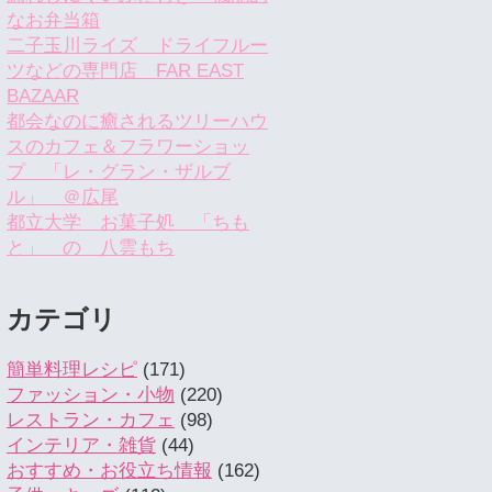
なお弁当箱
二子玉川ライズ ドライフルー
ツなどの専門店 FAR EAST
BAZAAR
都会なのに癒されるツリーハウ
スのカフェ＆フラワーショッ
プ 「レ・グラン・ザルブ
ル」 ＠広尾
都立大学 お菓子処 「ちも
と」 の 八雲もち
カテゴリ
簡単料理レシピ
(171)
ファッション・小物
(220)
レストラン・カフェ
(98)
インテリア・雑貨
(44)
おすすめ・お役立ち情報
(162)