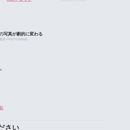
たの写真が劇的に変わる
-PHOTONANA-
ん
影
ださい