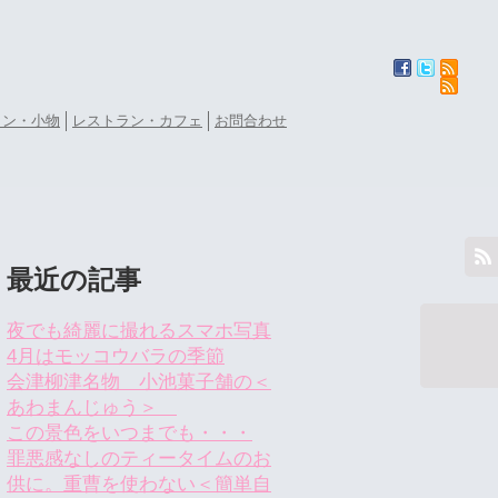
ョン・小物
レストラン・カフェ
お問合わせ
最近の記事
夜でも綺麗に撮れるスマホ写真
4月はモッコウバラの季節
会津柳津名物 小池菓子舗の＜
あわまんじゅう＞
この景色をいつまでも・・・
罪悪感なしのティータイムのお
供に。重曹を使わない＜簡単自