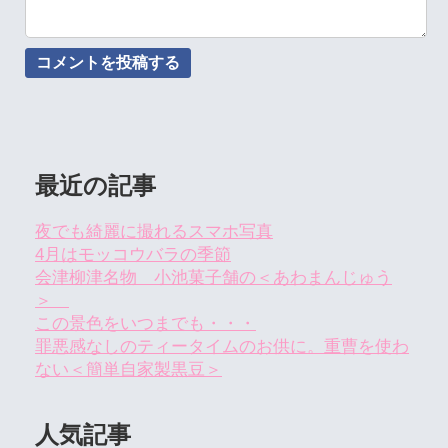
最近の記事
夜でも綺麗に撮れるスマホ写真
4月はモッコウバラの季節
会津柳津名物 小池菓子舗の＜あわまんじゅう
＞
この景色をいつまでも・・・
罪悪感なしのティータイムのお供に。重曹を使わ
ない＜簡単自家製黒豆＞
人気記事