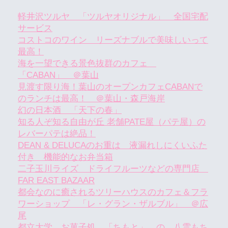
軽井沢ツルヤ 「ツルヤオリジナル」 全国宅配
サービス
コストコのワイン リーズナブルで美味しいって
最高！
海を一望できる景色抜群のカフェ
「CABAN」 ＠葉山
見渡す限り海！葉山のオープンカフェCABANで
のランチは最高！ ＠葉山・森戸海岸
幻の日本酒 「天下の春」
知る人ぞ知る自由が丘 老舗PATE屋（パテ屋）の
レバーパテは絶品！
DEAN & DELUCAのお重は 液漏れしにくいふた
付き 機能的なお弁当箱
二子玉川ライズ ドライフルーツなどの専門店
FAR EAST BAZAAR
都会なのに癒されるツリーハウスのカフェ＆フラ
ワーショップ 「レ・グラン・ザルブル」 ＠広
尾
都立大学 お菓子処 「ちもと」 の 八雲もち