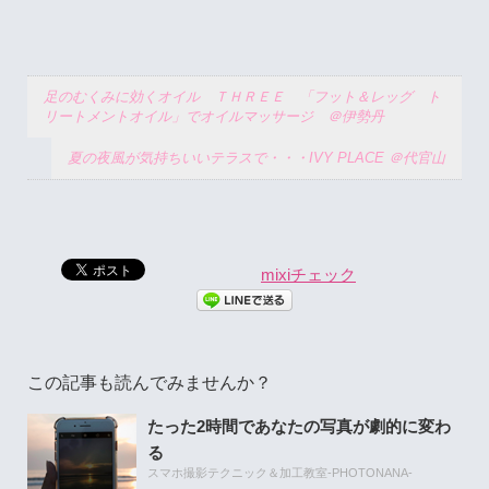
足のむくみに効くオイル ＴＨＲＥＥ 「フット＆レッグ ト
リートメントオイル」でオイルマッサージ ＠伊勢丹
夏の夜風が気持ちいいテラスで・・・IVY PLACE ＠代官山
mixiチェック
この記事も読んでみませんか？
たった2時間であなたの写真が劇的に変わ
る
スマホ撮影テクニック＆加工教室-PHOTONANA-