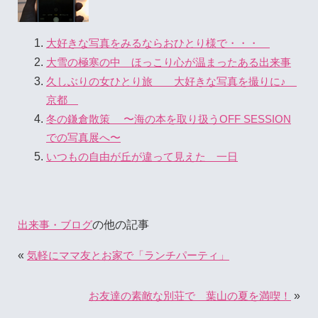
大好きな写真をみるならおひとり様で・・・
大雪の極寒の中 ほっこり心が温まったある出来事
久しぶりの女ひとり旅 大好きな写真を撮りに♪
京都
冬の鎌倉散策 〜海の本を取り扱うOFF SESSION
での写真展へ〜
いつもの自由が丘が違って見えた 一日
の他の記事
出来事・ブログ
«
気軽にママ友とお家で「ランチパーティ」
»
お友達の素敵な別荘で 葉山の夏を満喫！