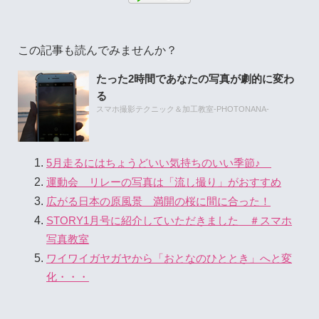
この記事も読んでみませんか？
たった2時間であなたの写真が劇的に変わ
る
スマホ撮影テクニック＆加工教室-PHOTONANA-
5月走るにはちょうどいい気持ちのいい季節♪
運動会 リレーの写真は「流し撮り」がおすすめ
広がる日本の原風景 満開の桜に間に合った！
STORY1月号に紹介していただきました ＃スマホ
写真教室
ワイワイガヤガヤから「おとなのひととき」へと変
化・・・