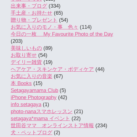
出来事・ブログ
(334)
手土産・お持たせ
(65)
贈り物・プレゼント
(54)
お気に入りのモノ・事 色々
(114)
今日の一枚 My Favourite Photo of the Day
(203)
美味しいもの
(89)
お取り寄せ
(54)
デイリー雑貨
(19)
ヘアケア・スキンケア・ボディケア
(44)
お気に入りの音楽
(67)
本 Books
(15)
Setagayamama Club
(5)
iPhone Photography
(42)
info setagaya
(1)
photo-nanaスマホレッスン
(21)
setagaya*mama イベント
(22)
世田谷ママ オンラインストア情報
(234)
犬・ペットブログ
(2)