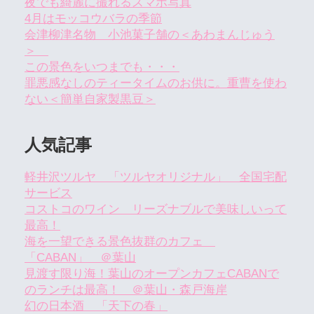
夜でも綺麗に撮れるスマホ写真
4月はモッコウバラの季節
会津柳津名物 小池菓子舗の＜あわまんじゅう
＞
この景色をいつまでも・・・
罪悪感なしのティータイムのお供に。重曹を使わ
ない＜簡単自家製黒豆＞
人気記事
軽井沢ツルヤ 「ツルヤオリジナル」 全国宅配
サービス
コストコのワイン リーズナブルで美味しいって
最高！
海を一望できる景色抜群のカフェ
「CABAN」 ＠葉山
見渡す限り海！葉山のオープンカフェCABANで
のランチは最高！ ＠葉山・森戸海岸
幻の日本酒 「天下の春」