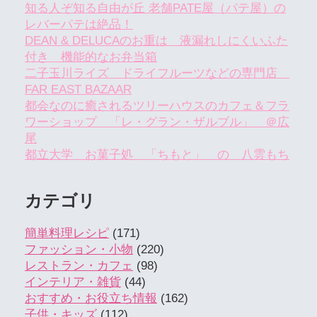
知る人ぞ知る自由が丘 老舗PATE屋（パテ屋）の
レバーパテは絶品！
DEAN & DELUCAのお重は 液漏れしにくいふた
付き 機能的なお弁当箱
二子玉川ライズ ドライフルーツなどの専門店
FAR EAST BAZAAR
都会なのに癒されるツリーハウスのカフェ＆フラ
ワーショップ 「レ・グラン・ザルブル」 ＠広
尾
都立大学 お菓子処 「ちもと」 の 八雲もち
カテゴリ
簡単料理レシピ
(171)
ファッション・小物
(220)
レストラン・カフェ
(98)
インテリア・雑貨
(44)
おすすめ・お役立ち情報
(162)
子供・キッズ
(112)