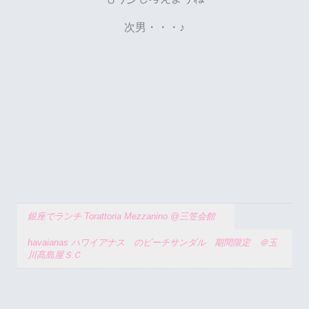
次男・・・♪
銀座でランチ Torattoria Mezzanino @三笠会館
havaianas ハワイアナス のビーチサンダル 期間限定 ＠玉
川髙島屋ＳＣ