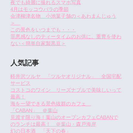
夜でも綺麗に撮れるスマホ写真
4月はモッコウバラの季節
会津柳津名物 小池菓子舗の＜あわまんじゅう
＞
この景色をいつまでも・・・
罪悪感なしのティータイムのお供に。重曹を使わ
ない＜簡単自家製黒豆＞
人気記事
軽井沢ツルヤ 「ツルヤオリジナル」 全国宅配
サービス
コストコのワイン リーズナブルで美味しいって
最高！
海を一望できる景色抜群のカフェ
「CABAN」 ＠葉山
見渡す限り海！葉山のオープンカフェCABANで
のランチは最高！ ＠葉山・森戸海岸
幻の日本酒 「天下の春」