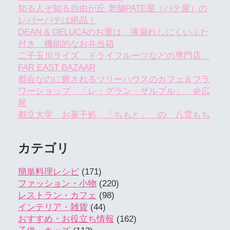
知る人ぞ知る自由が丘 老舗PATE屋（パテ屋）の
レバーパテは絶品！
DEAN & DELUCAのお重は 液漏れしにくいふた
付き 機能的なお弁当箱
二子玉川ライズ ドライフルーツなどの専門店
FAR EAST BAZAAR
都会なのに癒されるツリーハウスのカフェ＆フラ
ワーショップ 「レ・グラン・ザルブル」 ＠広
尾
都立大学 お菓子処 「ちもと」 の 八雲もち
カテゴリ
簡単料理レシピ
(171)
ファッション・小物
(220)
レストラン・カフェ
(98)
インテリア・雑貨
(44)
おすすめ・お役立ち情報
(162)