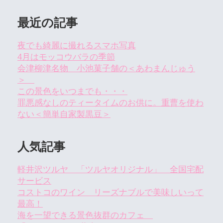
最近の記事
夜でも綺麗に撮れるスマホ写真
4月はモッコウバラの季節
会津柳津名物 小池菓子舗の＜あわまんじゅう
＞
この景色をいつまでも・・・
罪悪感なしのティータイムのお供に。重曹を使わ
ない＜簡単自家製黒豆＞
人気記事
軽井沢ツルヤ 「ツルヤオリジナル」 全国宅配
サービス
コストコのワイン リーズナブルで美味しいって
最高！
海を一望できる景色抜群のカフェ