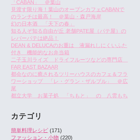
「CABAN」 ＠葉山
見渡す限り海！葉山のオープンカフェCABANで
のランチは最高！ ＠葉山・森戸海岸
幻の日本酒 「天下の春」
知る人ぞ知る自由が丘 老舗PATE屋（パテ屋）の
レバーパテは絶品！
DEAN & DELUCAのお重は 液漏れしにくいふた
付き 機能的なお弁当箱
二子玉川ライズ ドライフルーツなどの専門店
FAR EAST BAZAAR
都会なのに癒されるツリーハウスのカフェ＆フラ
ワーショップ 「レ・グラン・ザルブル」 ＠広
尾
都立大学 お菓子処 「ちもと」 の 八雲もち
カテゴリ
簡単料理レシピ
(171)
ファッション・小物
(220)