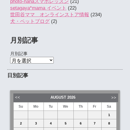
photo-nanaスマホレッスン
(21)
setagaya*mama イベント
(22)
世田谷ママ オンラインストア情報
(234)
犬・ペットブログ
(2)
月別記事
月別記事
日別記事
AUGUST
2026
Su
Mo
Tu
We
Th
Fr
Sa
1
2
3
4
5
6
7
8