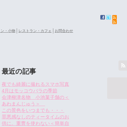
ョン・小物
レストラン・カフェ
お問合わせ
最近の記事
夜でも綺麗に撮れるスマホ写真
4月はモッコウバラの季節
会津柳津名物 小池菓子舗の＜
あわまんじゅう＞
この景色をいつまでも・・・
罪悪感なしのティータイムのお
供に。重曹を使わない＜簡単自