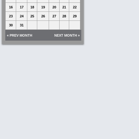
16
17
18
19
20
21
22
23
24
25
26
27
28
29
30
31
« PREV MONTH
NEXT MONTH »