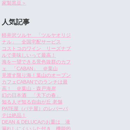
家製黒豆＞
人気記事
軽井沢ツルヤ 「ツルヤオリジ
ナル」 全国宅配サービス
コストコのワイン リーズナブ
ルで美味しいって最高！
海を一望できる景色抜群のカフ
ェ 「CABAN」 ＠葉山
見渡す限り海！葉山のオープン
カフェCABANでのランチは最
高！ ＠葉山・森戸海岸
幻の日本酒 「天下の春」
知る人ぞ知る自由が丘 老舗
PATE屋（パテ屋）のレバーパ
テは絶品！
DEAN & DELUCAのお重は 液
漏れしにくいふた付き 機能的