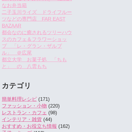
なお弁当箱
二子玉川ライズ ドライフルー
ツなどの専門店 FAR EAST
BAZAAR
都会なのに癒されるツリーハウ
スのカフェ＆フラワーショッ
プ 「レ・グラン・ザルブ
ル」 ＠広尾
都立大学 お菓子処 「ちも
と」 の 八雲もち
カテゴリ
簡単料理レシピ
(171)
ファッション・小物
(220)
レストラン・カフェ
(98)
インテリア・雑貨
(44)
おすすめ・お役立ち情報
(162)