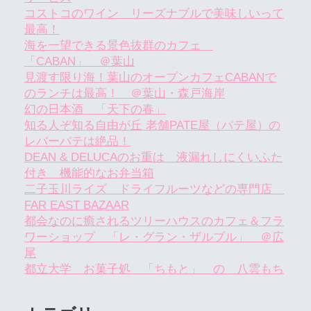
コストコのワイン リーズナブルで美味しいって
最高！
海を一望できる景色抜群のカフェ
「CABAN」 ＠葉山
見渡す限り海！葉山のオープンカフェCABANで
のランチは最高！ ＠葉山・森戸海岸
幻の日本酒 「天下の春」
知る人ぞ知る自由が丘 老舗PATE屋（パテ屋）の
レバーパテは絶品！
DEAN & DELUCAのお重は 液漏れしにくいふた
付き 機能的なお弁当箱
二子玉川ライズ ドライフルーツなどの専門店
FAR EAST BAZAAR
都会なのに癒されるツリーハウスのカフェ＆フラ
ワーショップ 「レ・グラン・ザルブル」 ＠広
尾
都立大学 お菓子処 「ちもと」 の 八雲もち