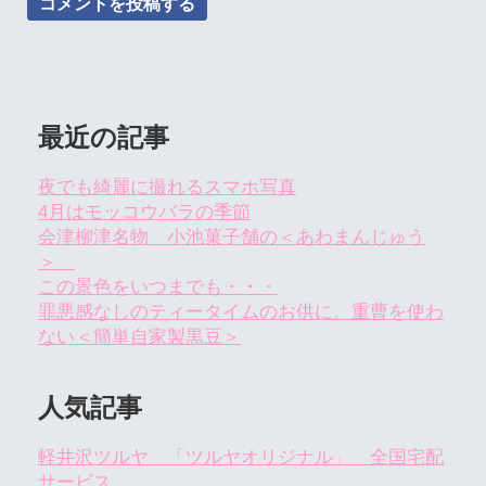
最近の記事
夜でも綺麗に撮れるスマホ写真
4月はモッコウバラの季節
会津柳津名物 小池菓子舗の＜あわまんじゅう
＞
この景色をいつまでも・・・
罪悪感なしのティータイムのお供に。重曹を使わ
ない＜簡単自家製黒豆＞
人気記事
軽井沢ツルヤ 「ツルヤオリジナル」 全国宅配
サービス