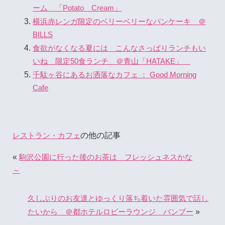
ーム 「Potato Cream」
横浜赤レンガ限定のベリーベリーなパンケーキ ＠
BILLS
食欲がなくなる夏には こんなさっぱりランチもい
いね 限定50食ランチ ＠青山「HATAKE」
千駄ヶ谷にあるお洒落なカフェ ： Good Morning
Cafe
の他の記事
レストラン・カフェ
«
駒沢公園に行った後のお茶は フレッシュネスかな
～
久しぶりのお友達とゆっくり落ち着いた雰囲気で話し
»
たいから ＠都ホテルロビーラウンジ バンブー