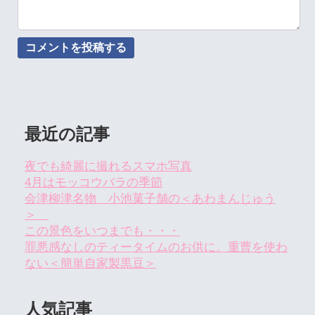
最近の記事
夜でも綺麗に撮れるスマホ写真
4月はモッコウバラの季節
会津柳津名物 小池菓子舗の＜あわまんじゅう
＞
この景色をいつまでも・・・
罪悪感なしのティータイムのお供に。重曹を使わ
ない＜簡単自家製黒豆＞
人気記事