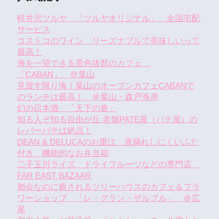
軽井沢ツルヤ 「ツルヤオリジナル」 全国宅配
サービス
コストコのワイン リーズナブルで美味しいって
最高！
海を一望できる景色抜群のカフェ
「CABAN」 ＠葉山
見渡す限り海！葉山のオープンカフェCABANで
のランチは最高！ ＠葉山・森戸海岸
幻の日本酒 「天下の春」
知る人ぞ知る自由が丘 老舗PATE屋（パテ屋）の
レバーパテは絶品！
DEAN & DELUCAのお重は 液漏れしにくいふた
付き 機能的なお弁当箱
二子玉川ライズ ドライフルーツなどの専門店
FAR EAST BAZAAR
都会なのに癒されるツリーハウスのカフェ＆フラ
ワーショップ 「レ・グラン・ザルブル」 ＠広
尾