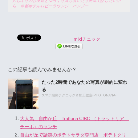
久しぶりのお友達とゆっくり落ち着いた雰囲気で話したいか
ら ＠都ホテルロビーラウンジ バンブー
mixiチェック
この記事も読んでみませんか？
たった2時間であなたの写真が劇的に変わ
る
スマホ撮影テクニック＆加工教室-PHOTONANA-
大人気 自由が丘 Trattoria CIBO （トラットリア
チーボ）のランチ
自由が丘で話題のポテトサラダ専門店 ポテトクリ