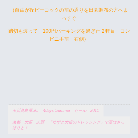
（自由が丘ピーコックの前の通りを田園調布の方へま
っすぐ
踏切も渡って 100円パーキングを過ぎた２軒目 コン
ビニ手前 右側）
玉川髙島屋SC 4days Summer セール 2011
京都 大原 志野 「ゆずと大根のドレッシング」で夏はさっ
ぱりと！