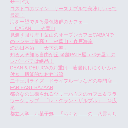
サービス
コストコのワイン リーズナブルで美味しいって
最高！
海を一望できる景色抜群のカフェ
「CABAN」 ＠葉山
見渡す限り海！葉山のオープンカフェCABANで
のランチは最高！ ＠葉山・森戸海岸
幻の日本酒 「天下の春」
知る人ぞ知る自由が丘 老舗PATE屋（パテ屋）の
レバーパテは絶品！
DEAN & DELUCAのお重は 液漏れしにくいふた
付き 機能的なお弁当箱
二子玉川ライズ ドライフルーツなどの専門店
FAR EAST BAZAAR
都会なのに癒されるツリーハウスのカフェ＆フラ
ワーショップ 「レ・グラン・ザルブル」 ＠広
尾
都立大学 お菓子処 「ちもと」 の 八雲もち