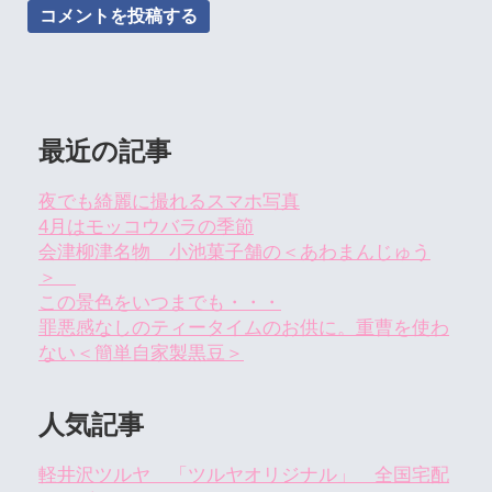
最近の記事
夜でも綺麗に撮れるスマホ写真
4月はモッコウバラの季節
会津柳津名物 小池菓子舗の＜あわまんじゅう
＞
この景色をいつまでも・・・
罪悪感なしのティータイムのお供に。重曹を使わ
ない＜簡単自家製黒豆＞
人気記事
軽井沢ツルヤ 「ツルヤオリジナル」 全国宅配