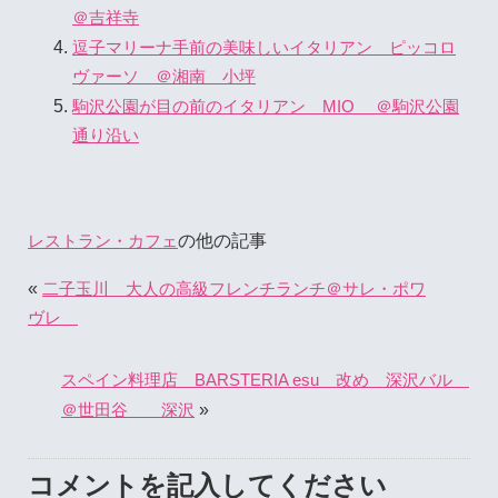
＠吉祥寺
逗子マリーナ手前の美味しいイタリアン ピッコロ
ヴァーソ ＠湘南 小坪
駒沢公園が目の前のイタリアン MIO ＠駒沢公園
通り沿い
の他の記事
レストラン・カフェ
«
二子玉川 大人の高級フレンチランチ＠サレ・ポワ
ヴレ
スペイン料理店 BARSTERIA esu 改め 深沢バル
»
＠世田谷 深沢
コメントを記入してください