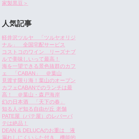
家製黒豆＞
人気記事
軽井沢ツルヤ 「ツルヤオリジ
ナル」 全国宅配サービス
コストコのワイン リーズナブ
ルで美味しいって最高！
海を一望できる景色抜群のカフ
ェ 「CABAN」 ＠葉山
見渡す限り海！葉山のオープン
カフェCABANでのランチは最
高！ ＠葉山・森戸海岸
幻の日本酒 「天下の春」
知る人ぞ知る自由が丘 老舗
PATE屋（パテ屋）のレバーパ
テは絶品！
DEAN & DELUCAのお重は 液
漏れしにくいふた付き 機能的