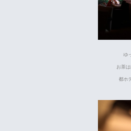
ゆ
お茶は
都ホ