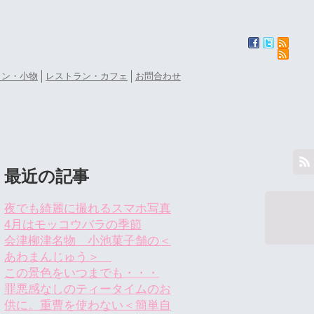
ョン・小物
レストラン・カフェ
お問合わせ
最近の記事
夜でも綺麗に撮れるスマホ写真
4月はモッコウバラの季節
会津柳津名物 小池菓子舗の＜
あわまんじゅう＞
この景色をいつまでも・・・
罪悪感なしのティータイムのお
供に。重曹を使わない＜簡単自