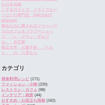
なお弁当箱
二子玉川ライズ ドライフルー
ツなどの専門店 FAR EAST
BAZAAR
都会なのに癒されるツリーハウ
スのカフェ＆フラワーショッ
プ 「レ・グラン・ザルブ
ル」 ＠広尾
都立大学 お菓子処 「ちも
と」 の 八雲もち
カテゴリ
簡単料理レシピ
(171)
ファッション・小物
(220)
レストラン・カフェ
(98)
インテリア・雑貨
(44)
おすすめ・お役立ち情報
(162)