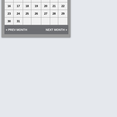
16
17
18
19
20
21
22
23
24
25
26
27
28
29
30
31
« PREV MONTH
NEXT MONTH »