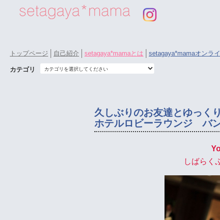
トップページ
自己紹介
setagaya*mamaとは
setagaya*mamaオン
カテゴリ
久しぶりのお友達とゆっく
ホテルロビーラウンジ バ
Yo
しばらく